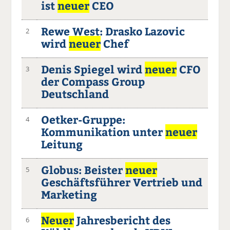
ist
neuer
CEO
Rewe West: Drasko Lazovic
2
wird
neuer
Chef
Denis Spiegel wird
neuer
CFO
3
der Compass Group
Deutschland
Oetker-Gruppe:
4
Kommunikation unter
neuer
Leitung
Globus: Beister
neuer
5
Geschäftsführer Vertrieb und
Marketing
Neuer
Jahresbericht des
6