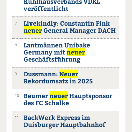
Kühlhausverbands VDKL
veröffentlicht
Livekindly: Constantin Fink
7
neuer
General Manager DACH
Lantmännen Unibake
8
Germany mit
neuer
Geschäftsführung
Dussmann:
Neuer
9
Rekordumsatz in 2025
Beumer
neuer
Hauptsponsor
10
des FC Schalke
BackWerk Express im
11
Duisburger Hauptbahnhof