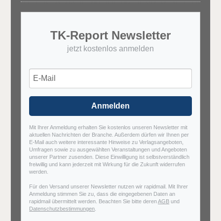
TK-Report Newsletter
jetzt kostenlos anmelden
Anmelden
Mit Ihrer Anmeldung erhalten Sie kostenlos unseren Newsletter mit
aktuellen Nachrichten der Branche. Außerdem dürfen wir Ihnen per
E-Mail auch weitere interessante Hinweise zu Verlagsangeboten,
Umfragen sowie zu ausgewählten Veranstaltungen und Angeboten
unserer Partner zusenden. Diese Einwilligung ist selbstverständlich
freiwillig und kann jederzeit mit Wirkung für die Zukunft widerrufen
werden.
Für den Versand unserer Newsletter nutzen wir rapidmail. Mit Ihrer
Anmeldung stimmen Sie zu, dass die eingegebenen Daten an
rapidmail übermittelt werden. Beachten Sie bitte deren
AGB
und
Datenschutzbestimmungen
.