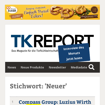
Interview des
Monats
jetzt lesen
News
Neue Produkte
Newsletter
Mediadaten
S
u
c
Stichwort: 'Neuer'
h
e
Compass Group: Luzius Wirth
1