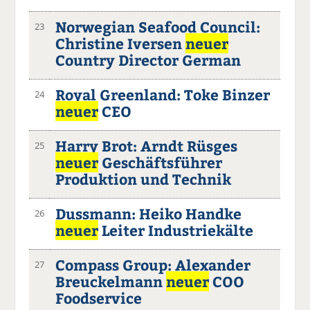
Norwegian Seafood Council:
23
Christine Iversen
neuer
Country Director German
Royal Greenland: Toke Binzer
24
neuer
CEO
Harry Brot: Arndt Rüsges
25
neuer
Geschäftsführer
Produktion und Technik
Dussmann: Heiko Handke
26
neuer
Leiter Industriekälte
Compass Group: Alexander
27
Breuckelmann
neuer
COO
Foodservice