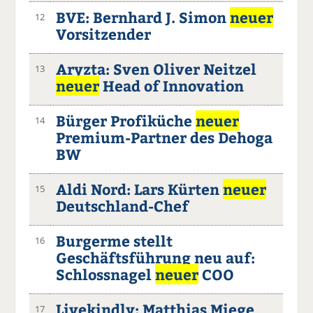
BVE: Bernhard J. Simon
neuer
12
Vorsitzender
Aryzta: Sven Oliver Neitzel
13
neuer
Head of Innovation
Bürger Profiküche
neuer
14
Premium-Partner des Dehoga
BW
Aldi Nord: Lars Kürten
neuer
15
Deutschland-Chef
Burgerme stellt
16
Geschäftsführung neu auf:
Schlossnagel
neuer
COO
Livekindly: Matthias Miege
17