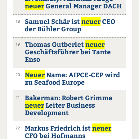
neuer
General Manager DACH
Samuel Schär ist
neuer
CEO
18
der Bühler Group
Thomas Gutberlet
neuer
19
Geschäftsführer bei Tante
Enso
Neuer
Name: AIPCE-CEP wird
20
zu Seafood Europe
Bakerman: Robert Grimme
21
neuer
Leiter Business
Development
Markus Friedrich ist
neuer
22
CFO bei Hofmanns