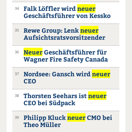
Falk Löffler wird
neuer
34
Geschäftsführer von Kessko
Rewe Group: Lenk
neuer
35
Aufsichtsratsvorsitzender
Neuer
Geschäftsführer für
36
Wagner Fire Safety Canada
Nordsee: Gansch wird
neuer
37
CEO
Thorsten Seehars ist
neuer
38
CEO bei Südpack
Philipp Kluck
neuer
CMO bei
39
Theo Müller