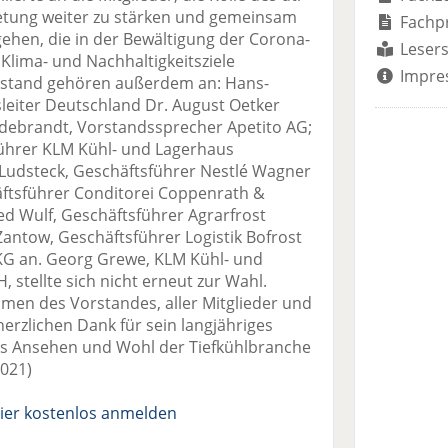
tretung weiter zu stärken und gemeinsam
Fachp
hen, die in der Bewältigung der Corona-
Lesers
Klima- und Nachhaltigkeitsziele
Impre
stand gehören außerdem an: Hans-
eiter Deutschland Dr. August Oetker
debrandt, Vorstandssprecher Apetito AG;
führer KLM Kühl- und Lagerhaus
udsteck, Geschäftsführer Nestlé Wagner
ftsführer Conditorei Coppenrath &
d Wulf, Geschäftsführer Agrarfrost
antow, Geschäftsführer Logistik Bofrost
KG an. Georg Grewe, KLM Kühl- und
stellte sich nicht erneut zur Wahl.
men des Vorstandes, aller Mitglieder und
herzlichen Dank für sein langjähriges
as Ansehen und Wohl der Tiefkühlbranche
2021)
ier kostenlos anmelden