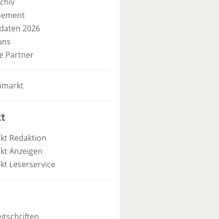
chiv
nement
daten 2026
uns
e Partner
nmarkt
t
kt Redaktion
kt Anzeigen
kt Leserservice
itschriften