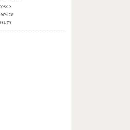
resse
ervice
ssum