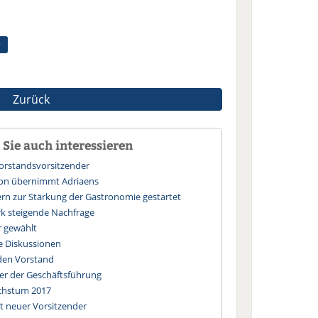
Zurück
Sie auch interessieren
orstandsvorsitzender
Vion übernimmt Adriaens
ern zur Stärkung der Gastronomie gestartet
ark steigende Nachfrage
r gewählt
le Diskussionen
 den Vorstand
er der Geschäftsführung
achstum 2017
 neuer Vorsitzender