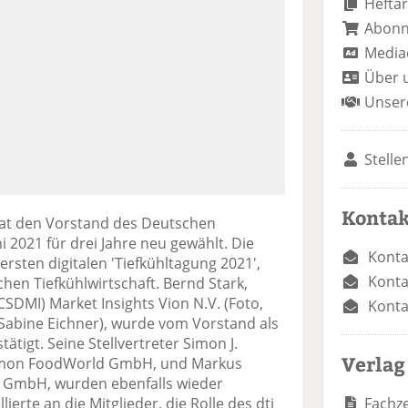
Heftar
Abon
Media
Über 
Unser
Stelle
Kontak
at den Vorstand des Deutschen
uni 2021 für drei Jahre neu gewählt. Die
Konta
rsten digitalen 'Tiefkühltagung 2021',
Konta
hen Tiefkühlwirtschaft. Bernd Stark,
CSDMI) Market Insights Vion N.V. (Foto,
Konta
 Sabine Eichner), wurde vom Vorstand als
ätigt. Seine Stellvertreter Simon J.
Verlag
lomon FoodWorld GmbH, und Markus
o GmbH, wurden ebenfalls wieder
Fachze
rte an die Mitglieder, die Rolle des dti