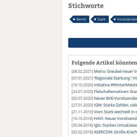
Stichworte
Bernd
Stark
Vorsitzender
Folgende Artikel könnten 
[08.02.2021]
Metro: Greubel neuer V
[07.01.2021]
'Regionale Stärkung': 
[16.10.2020]
Initiative #WinterMeist
[24.07.2020]
Fleischalternativen: St
[02.07.2020]
Neuer BVE-Vorsitzende
[27.01.2020]
IGW: Starke Zahlen, vie
[21.11.2019]
Vion: Stark wechselt in
[16.10.2018]
HAVI: Neuer Vorsitzend
[30.04.2018]
Iglo: Starkes Umsatzw
[02.02.2018]
ASERCOM: Große-Kracht