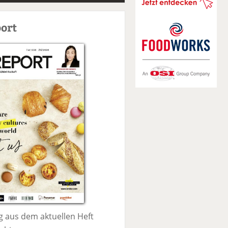
S
u
ort
c
h
e
 aus dem aktuellen Heft