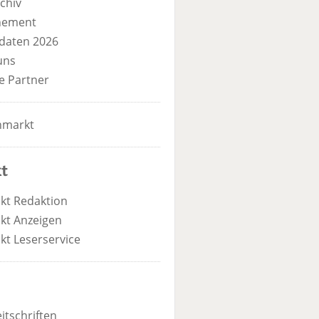
chiv
nement
daten 2026
uns
e Partner
nmarkt
t
kt Redaktion
kt Anzeigen
kt Leserservice
itschriften