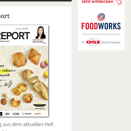
S
u
ort
c
h
e
 aus dem aktuellen Heft