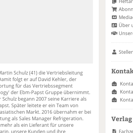
Heftar
Abon
Media
Über 
Unser
Stelle
Kontak
rtin Schulz (41) die Vertriebsleitung
mit folgt er auf David Kehler, der
Konta
wortung für das Vertriebssegment
Konta
nology' der Ebm-Papst Gruppe übernimmt.
r Schulz begann 2007 seine Karriere als
Konta
pst. Später leitete er ein Team von
 asiatischen Markt. 2016 übernahm er bei
Verlag
ung als Sales Manager Refrigeration.
ehr als ein Lieferant für unsere
Fachze
darin, unsere Kunden und ihre