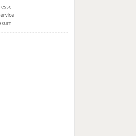
resse
ervice
ssum