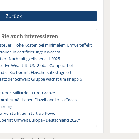
Zurück
Sie auch interessieren
ssteuer: Hohe Kosten bei minimalem Umwelteffekt
trauen in Zertifizierungen wächst
iert Nachhaltigkeitsbericht 2025
ective Wear tritt UN Global Compact bei
die: Bio boomt, Fleischersatz stagniert
msatz der Schwarz Gruppe wächst um knapp 6
cken 3-Milliarden-Euro-Grenze
mmt rumänischen Einzelhändler La Cocos
zierung
r verstärkt auf Start-up-Power
Superlist Umwelt Europa - Deutschland 2026“