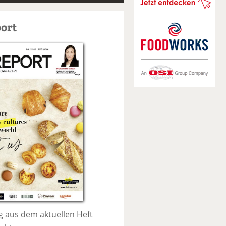
S
u
ort
c
h
e
 aus dem aktuellen Heft