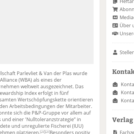
Heftar
Abon
Media
Über 
Unser
Stelle
Kontak
schaft Parlevliet & Van der Plas wurde
lliance (WBA) als eines der
Konta
rnehmen weltweit ausgezeichnet. Das
Konta
wardship Index erfolgt in fünf
gesamten Wertschöpfungskette orientieren
Konta
 den Arbeitsbedingungen der Mitarbeiter.
onnte sich die P&P-Gruppe vor allem auf
Verlag
nd einer 'Nulltoleranzstrategie” in
ldete und unregulierte Fischerei (IUU)
Fachze
rnehmen platzieren. Besonders positiv