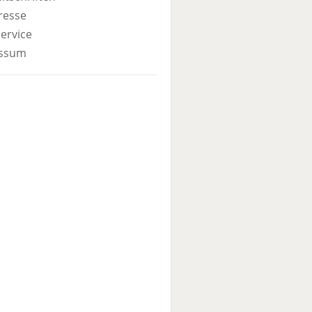
resse
ervice
ssum