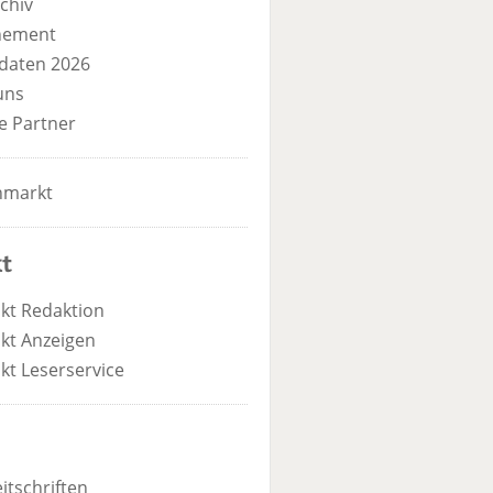
chiv
nement
daten 2026
uns
e Partner
nmarkt
t
kt Redaktion
kt Anzeigen
kt Leserservice
itschriften