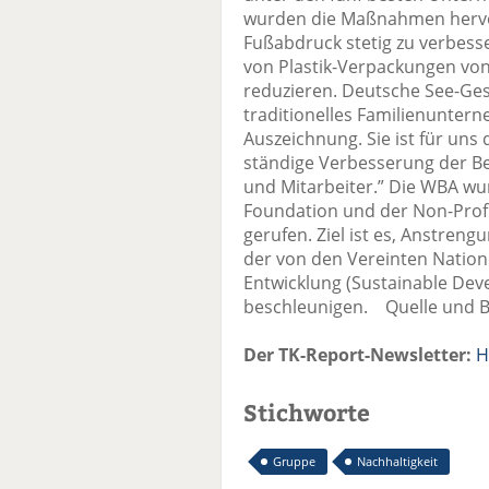
wurden die Maßnahmen hervo
Fußabdruck stetig zu verbess
von Plastik-Verpackungen von 
reduzieren. Deutsche See-Gesch
traditionelles Familienuntern
Auszeichnung. Sie ist für un
ständige Verbesserung der Be
und Mitarbeiter.” Die WBA w
Foundation und der Non-Profit
gerufen. Ziel ist es, Anstre
der von den Vereinten Natione
Entwicklung (Sustainable Dev
beschleunigen. Quelle und B
Der TK-Report-Newsletter:
H
Stichworte
Gruppe
Nachhaltigkeit