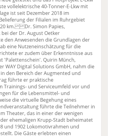
te vollelektrische 40-Tonner-E-Lkw mit
lage ist seit Dezember 2018 im
Belieferung der Filialen im Ruhrgebiet
 120 km. Dr. Simon Papies,
k bei der Dr. August Oetker
lte den Anwesenden die Grundlagen der
ab eine Nutzeneinschätzung für die
erichtete er zudem über Erkenntnisse aus
 'Palettenschein'. Quirin Münch,
r WAY Digital Solutions GmbH, nahm die
e in den Bereich der Augmented und
trag führte er praktische
 Trainings- und Serviceumfeld vor und
ngen für die Lebensmittel- und
weise die virtuelle Begehung eines
dveranstaltung führte die Teilnehmer in
 Theater, das in einer der wenigen
 der ehemaligen Krupp-Stadt beheimatet
898 und 1902 Lokomotivrahmen und
stellt. Die Gäste erlebten einen