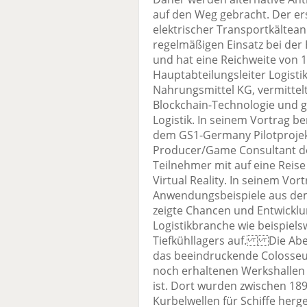
auf den Weg gebracht. Der ers
elektrischer Transportkältean
regelmäßigen Einsatz bei der 
und hat eine Reichweite von
Hauptabteilungsleiter Logisti
Nahrungsmittel KG, vermitte
Blockchain-Technologie und g
Logistik. In seinem Vortrag b
dem GS1-Germany Pilotprojekt
Producer/Game Consultant de
Teilnehmer mit auf eine Reis
Virtual Reality. In seinem Vor
Anwendungsbeispiele aus dem
zeigte Chancen und Entwicklu
Logistikbranche wie beispiels
Tiefkühllagers auf. Die Aben
das beeindruckende Colosseum
noch erhaltenen Werkshallen
ist. Dort wurden zwischen 1
Kurbelwellen für Schiffe herge