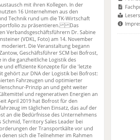
ustausch mit ihren Kollegen. In der
Fachp
g nutzten 16 Unternehmen aus den
Lesers
 und Technik rund um die TK-Wirtschaft
Impre
gsportfolio zu präsentieren. Das
en Verbandsgeschäftsführern Dr. Sabine
eilnsteiner (VDKL, Foto) am 14. November
 moderiert. Die Veranstaltung begann
 Zantow, Geschäftsführer SCM bei Bofrost,
in die ganzheitliche Logistik des
und effiziente Konzepte für die 'letzte
eit gehört zur DNA der Logistik bei Bofrost:
mierten Fahrzeugen und optimierter
enschnur-Prinzip an und geht weiter
Kältemittel und regenerativen Energien an
eit April 2019 hat Bofrost für den
lfahrzeug im täglichen Einsatz, das auf der
lbst an die Bedürfnisse des Unternehmens
hmid, Territory Sales Leader bei
sforderungen der Transportkälte vor und
von denen sich die Teilnehmer im Rahmen