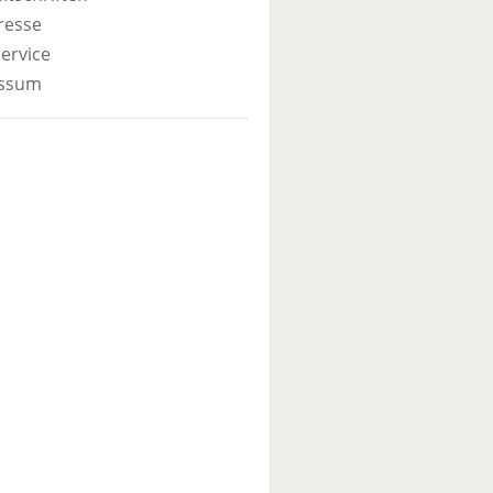
resse
ervice
ssum