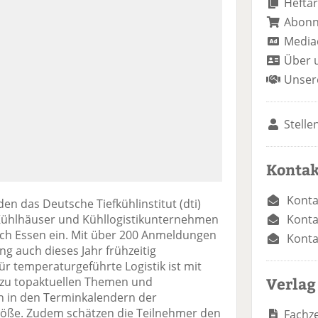
Heftar
Abon
Media
Über 
Unser
Stelle
Kontak
Konta
n das Deutsche Tiefkühlinstitut (dti)
Konta
ühlhäuser und Kühllogistikunternehmen
ch Essen ein. Mit über 200 Anmeldungen
Konta
ng auch dieses Jahr frühzeitig
r temperaturgeführte Logistik ist mit
Verlag
 zu topaktuellen Themen und
 in den Terminkalendern der
Größe. Zudem schätzen die Teilnehmer den
Fachze