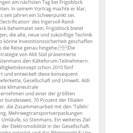
gen am nächsten Tag bei Frigoblock
ten. In seinem Vortrag machte er klar,
ts seit Jahren ein Schwerpunkt sei.
lectrification' des Ingersoll-Rand-
ock beheimatet sein. Frigoblock bietet
en, die alte, neue und zukünftige Technik
o könne Investitionssicherheit geschaffen
wo die Reise genau hingehe. Die
strategie von Aldi Süd präsentierte
n Stenmans den Kälteforum-Teilnehmern.
ltigkeitskonzept schon 2010 fünf
rt und entwickelt diese konsequent
ieferkette, Gesellschaft und Umwelt. Aldi
rste klimaneutrale
ternehmen und einer der größten
er bundesweit. 70 Prozent der Filialen
er, die Zusammenarbeit mit den 'Tafeln'
 eng, Mehrwegtransportverpackungen
 Umläufe, so Stenmans. Ein weiteres Ziel
 der Elektromobilität in der Gesellschaft.
iebe getestet und das Pilotprojekt E-Lkw