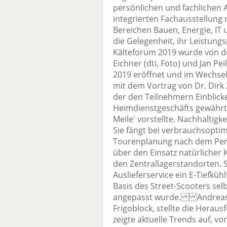
persönlichen und fachlichen A
integrierten Fachausstellun
Bereichen Bauen, Energie, IT
die Gelegenheit, ihr Leistun
Kälteforum 2019 wurde von d
Eichner (dti, Foto) und Jan P
2019 eröffnet und im Wechsel
mit dem Vortrag von Dr. Dirk
der den Teilnehmern Einblicke 
Heimdienstgeschäfts gewährte 
Meile' vorstellte. Nachhaltigk
Sie fängt bei verbrauchsopti
Tourenplanung nach dem Perl
über den Einsatz natürlicher 
den Zentrallagerstandorten. S
Auslieferservice ein E-Tiefküh
Basis des Street-Scooters se
angepasst wurde. Andreas Sc
Frigoblock, stellte die Herau
zeigte aktuelle Trends auf, 