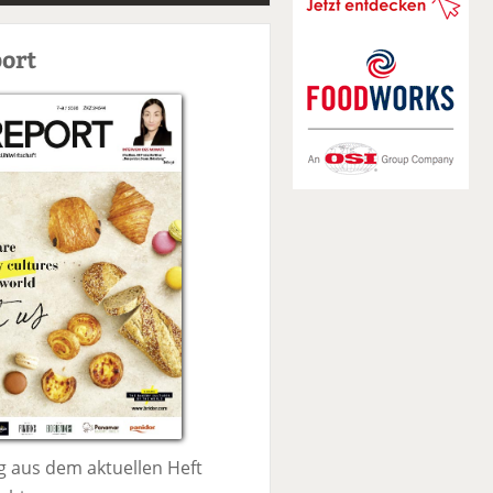
S
u
ort
c
h
e
 aus dem aktuellen Heft