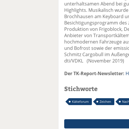
unterhaltsamen Abend bei gu
Highlights. Musikalisch wurd
Brochhausen am Keyboard u
Besichtigungsprogramm des zw
Produktion von Frigoblock, D
Anbieter von Transportkälte
hochmodernen Fahrzeuge aus 
und Bofrost sowie der emissio
Schmitz Cargobull im Außenge
dti/VDKL (November 2019)
Der TK-Report-Newsletter:
H
Stichworte
Kälteforum
Zeichen
Nach