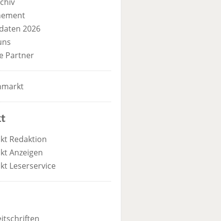
chiv
nement
daten 2026
uns
e Partner
nmarkt
t
kt Redaktion
kt Anzeigen
kt Leserservice
itschriften