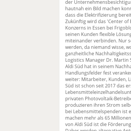
der Unternehmensbesichtigun
hautnah ein Bild machen konn
dass die Elektrifizierung berei
Zukünftig wird das 'Center of E
Konzerns in Essen bei Frigobl
seinen Kunden flexible Lösung
miteinander verbinden. Nur s
werden, da niemand wisse, 
ganzheitliche Nachhaltigkeits
Logistics Manager Dr. Marti
Aldi Süd hat in seinem Nachha
Handlungsfelder fest veranke
weiter: Mitarbeiter, Kunden, L
Süd ist schon seit 2017 das e
Lebensmitteleinzelhandelsun
privaten Photovoltaik-Betreib
produzieren ihren Strom selb
bei Lebensmittelspenden ist
machen mehr als 65 Millionen
von Aldi Süd ist die Förderung
Daher werden alternative Antr