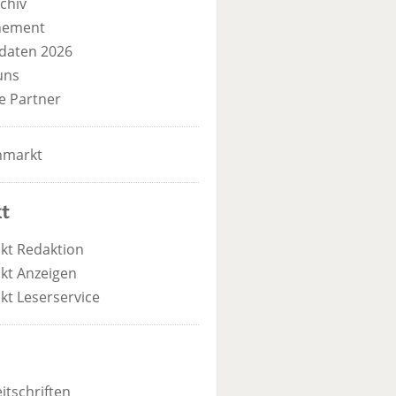
chiv
nement
daten 2026
uns
e Partner
nmarkt
t
kt Redaktion
kt Anzeigen
kt Leserservice
itschriften