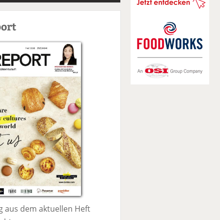
S
u
ort
c
h
e
 aus dem aktuellen Heft