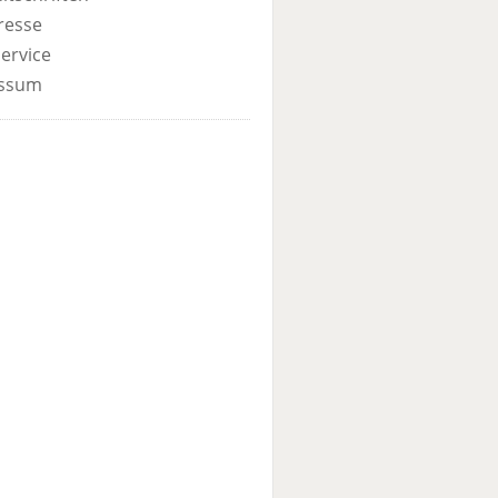
resse
ervice
ssum