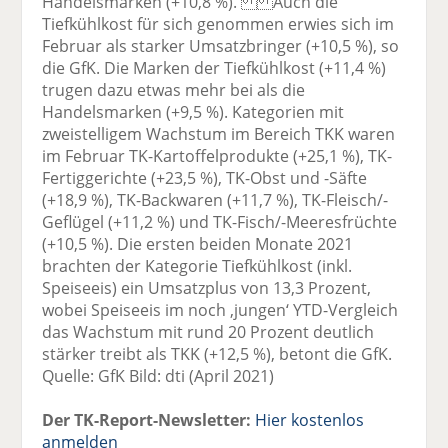
Handelsmarken (+10,8 %). Auch die
Tiefkühlkost für sich genommen erwies sich im
Februar als starker Umsatzbringer (+10,5 %), so
die GfK. Die Marken der Tiefkühlkost (+11,4 %)
trugen dazu etwas mehr bei als die
Handelsmarken (+9,5 %). Kategorien mit
zweistelligem Wachstum im Bereich TKK waren
im Februar TK-Kartoffelprodukte (+25,1 %), TK-
Fertiggerichte (+23,5 %), TK-Obst und -Säfte
(+18,9 %), TK-Backwaren (+11,7 %), TK-Fleisch/-
Geflügel (+11,2 %) und TK-Fisch/-Meeresfrüchte
(+10,5 %). Die ersten beiden Monate 2021
brachten der Kategorie Tiefkühlkost (inkl.
Speiseeis) ein Umsatzplus von 13,3 Prozent,
wobei Speiseeis im noch ‚jungen‘ YTD-Vergleich
das Wachstum mit rund 20 Prozent deutlich
stärker treibt als TKK (+12,5 %), betont die GfK.
Quelle: GfK Bild: dti (April 2021)
Der TK-Report-Newsletter:
Hier kostenlos
anmelden