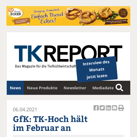
Interview des
Monats
jetzt lesen
News
Neue Produkte
Newsletter
Mediadaten
S
u
c
06.04.2021
Ar
Ar
Ar
Ar
Ar
h
GfK: TK-Hoch hält
ti
ti
ti
ti
ti
e
im Februar an
k
k
k
k
k
el
el
el
el
el