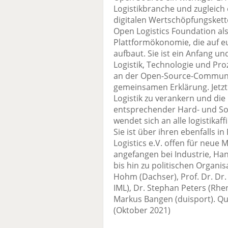
Logistikbranche und zugleich e
digitalen Wertschöpfungskett
Open Logistics Foundation als
Plattformökonomie, die auf 
aufbaut. Sie ist ein Anfang u
Logistik, Technologie und Pr
an der Open-Source-Community 
gemeinsamen Erklärung. Jetzt
Logistik zu verankern und die 
entsprechender Hard- und S
wendet sich an alle logistika
Sie ist über ihren ebenfalls 
Logistics e.V. offen für neue M
angefangen bei Industrie, Ha
bis hin zu politischen Organi
Hohm (Dachser), Prof. Dr. Dr.
IML), Dr. Stephan Peters (Rhen
Markus Bangen (duisport). Que
(Oktober 2021)