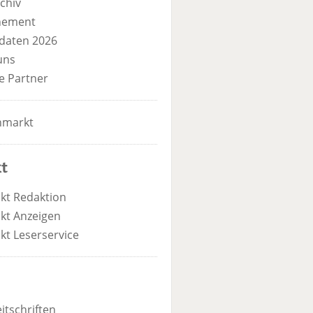
chiv
nement
daten 2026
uns
e Partner
nmarkt
t
kt Redaktion
kt Anzeigen
kt Leserservice
itschriften