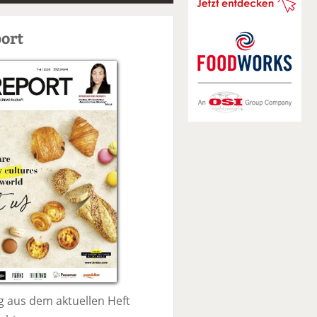
S
u
ort
c
h
e
 aus dem aktuellen Heft