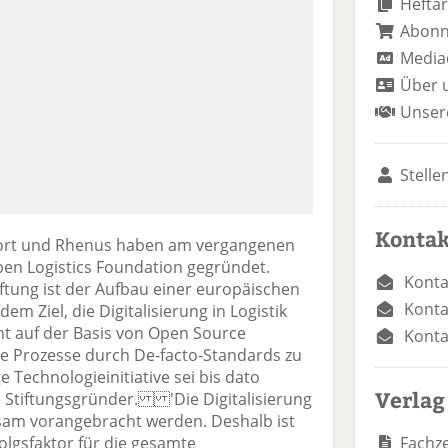
Heftar
Abon
Media
Über 
Unser
Stelle
Kontak
port und Rhenus haben am vergangenen
 Open Logistics Foundation gegründet.
Konta
ftung ist der Aufbau einer europäischen
Konta
 Ziel, die Digitalisierung in Logistik
 auf der Basis von Open Source
Konta
he Prozesse durch De-facto-Standards zu
e Technologieinitiative sei bis dato
Verlag
die Stiftungsgründer. 'Die Digitalisierung
sam vorangebracht werden. Deshalb ist
Fachze
olgsfaktor für die gesamte