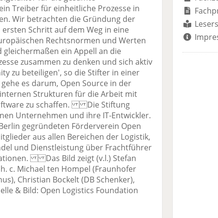
in Treiber für einheitliche Prozesse in
Fachp
en. Wir betrachten die Gründung der
Lesers
 ersten Schritt auf dem Weg in eine
Impre
europäischen Rechtsnormen und Werten
nd gleichermaßen ein Appell an die
ozesse zusammen zu denken und sich aktiv
zu beteiligen', so die Stifter in einer
 gehe es darum, Open Source in der
internen Strukturen für die Arbeit mit
oftware zu schaffen. Die Stiftung
ffinen Unternehmen und ihre IT-Entwickler.
in Berlin gegründeten Förderverein Open
itglieder aus allen Bereichen der Logistik,
ndel und Dienstleistung über Frachtführer
sationen. Das Bild zeigt (v.l.) Stefan
 h. c. Michael ten Hompel (Fraunhofer
us), Christian Bockelt (DB Schenker),
lle & Bild: Open Logistics Foundation