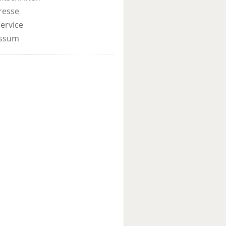
resse
ervice
ssum