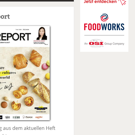
S
u
ort
c
h
e
 aus dem aktuellen Heft