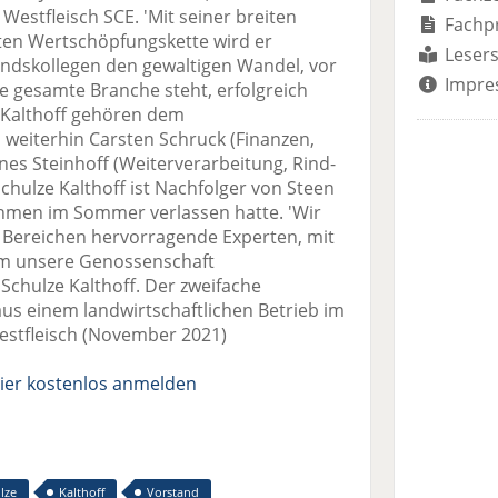
Westfleisch SCE. 'Mit seiner breiten
Fachp
ten Wertschöpfungskette wird er
Lesers
ndskollegen den gewaltigen Wandel, vor
Impre
e gesamte Branche steht, erfolgreich
Kalthoff gehören dem
weiterhin Carsten Schruck (Finanzen,
nes Steinhoff (Weiterverarbeitung, Rind-
Schulze Kalthoff ist Nachfolger von Steen
hmen im Sommer verlassen hatte. 'Wir
n Bereichen hervorragende Experten, mit
m unsere Genossenschaft
 Schulze Kalthoff. Der zweifache
us einem landwirtschaftlichen Betrieb im
Westfleisch (November 2021)
ier kostenlos anmelden
lze
Kalthoff
Vorstand