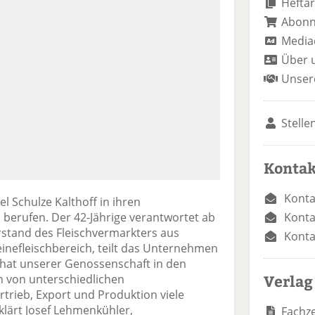
Heftar
Abon
Media
Über 
Unser
Stelle
Kontak
Konta
l Schulze Kalthoff in ihren
Konta
berufen. Der 42-Jährige verantwortet ab
stand des Fleischvermarkters aus
Konta
nefleischbereich, teilt das Unternehmen
f hat unserer Genossenschaft in den
Verlag
n von unterschiedlichen
trieb, Export und Produktion viele
klärt Josef Lehmenkühler,
Fachze