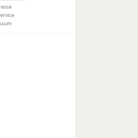
resse
ervice
ssum