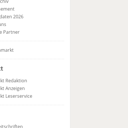
chiv
nement
daten 2026
uns
e Partner
nmarkt
t
kt Redaktion
kt Anzeigen
kt Leserservice
itschriften