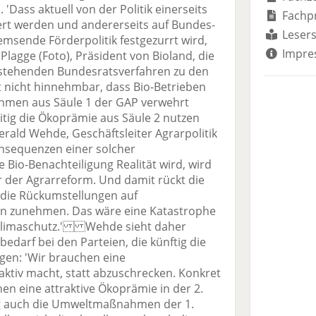
'Dass aktuell von der Politik einerseits
Fachp
iert werden und andererseits auf Bundes-
Lesers
msende Förderpolitik festgezurrt wird,
Impre
 Plagge (Foto), Präsident von Bioland, die
nstehenden Bundesratsverfahren zu den
nicht hinnehmbar, dass Bio-Betrieben
men aus Säule 1 der GAP verwehrt
eitig die Ökoprämie aus Säule 2 nutzen
Gerald Wehde, Geschäftsleiter Agrarpolitik
onsequenzen einer solcher
 Bio-Benachteiligung Realität wird, wird
 der Agrarreform. Und damit rückt die
 die Rückumstellungen auf
n zunehmen. Das wäre eine Katastrophe
 Klimaschutz.' Wehde sieht daher
edarf bei den Parteien, die künftig die
gen: 'Wir brauchen eine
raktiv macht, statt abzuschrecken. Konkret
hen eine attraktive Ökoprämie in der 2.
ig auch die Umweltmaßnahmen der 1.