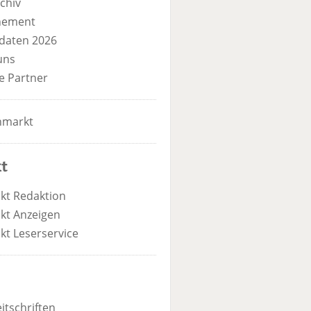
chiv
nement
daten 2026
uns
e Partner
nmarkt
t
kt Redaktion
kt Anzeigen
kt Leserservice
itschriften