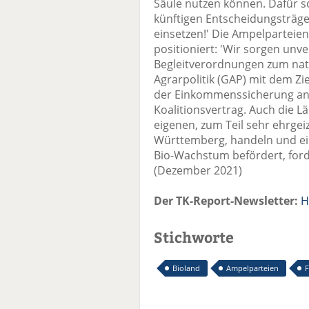
Säule nutzen können. Dafür so
künftigen Entscheidungsträger
einsetzen!' Die Ampelparteien
positioniert: 'Wir sorgen unve
Begleitverordnungen zum nat
Agrarpolitik (GAP) mit dem Z
der Einkommenssicherung ang
Koalitionsvertrag. Auch die 
eigenen, zum Teil sehr ehrgei
Württemberg, handeln und ei
Bio-Wachstum befördert, ford
(Dezember 2021)
Der TK-Report-Newsletter:
H
Stichworte
Bioland
Ampelparteien
F