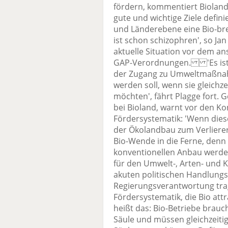
fördern, kommentiert Bioland. 
gute und wichtige Ziele defin
und Länderebene eine Bio-bre
ist schon schizophren', so Jan
aktuelle Situation vor dem a
GAP-Verordnungen. 'Es ist 
der Zugang zu Umweltmaßnah
werden soll, wenn sie gleichz
möchten', fährt Plagge fort. 
bei Bioland, warnt vor den K
Fördersystematik: 'Wenn diese
der Ökolandbau zum Verlierer
Bio-Wende in die Ferne, denn
konventionellen Anbau werde
für den Umwelt-, Arten- und
akuten politischen Handlungsb
Regierungsverantwortung tra
Fördersystematik, die Bio att
heißt das: Bio-Betriebe brauc
Säule und müssen gleichzeit