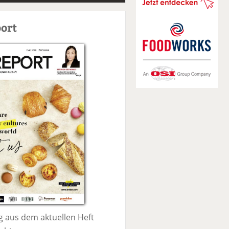
S
u
ort
c
h
e
 aus dem aktuellen Heft