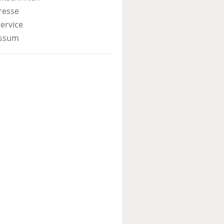
resse
ervice
ssum