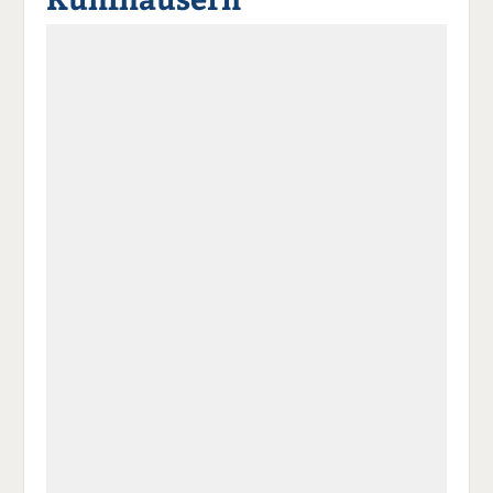
a
t
a
p
D
uf
wi
uf
er
ru
F
tt
Li
E
ck
ac
er
n
m
e
e
n
k
ai
n
b
e
l
o
di
v
o
n
er
k
te
se
te
il
n
il
e
d
e
n
e
n
n