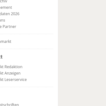
chiv
nement
daten 2026
uns
e Partner
nmarkt
t
kt Redaktion
kt Anzeigen
kt Leserservice
itschriften