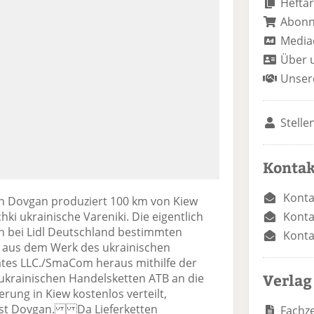
Heftar
Abon
Media
Über 
Unser
Stelle
Kontak
Konta
Dovgan produziert 100 km von Kiew
Konta
ki ukrainische Vareniki. Die eigentlich
on bei Lidl Deutschland bestimmten
Konta
n aus dem Werk des ukrainischen
kates LLC./SmaCom heraus mithilfe der
Verlag
 ukrainischen Handelsketten ATB an die
rung in Kiew kostenlos verteilt,
ist Dovgan. Da Lieferketten
Fachze