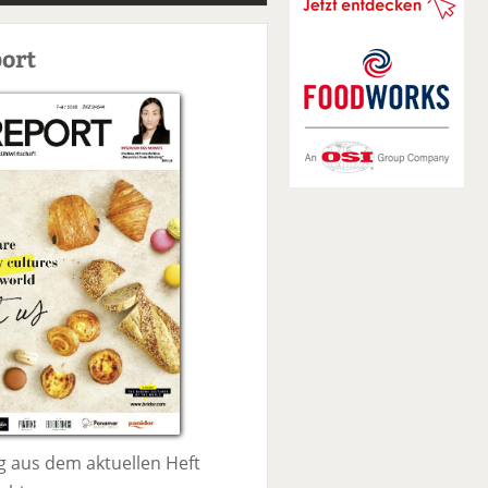
S
u
ort
c
h
e
 aus dem aktuellen Heft