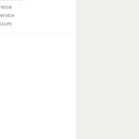
resse
ervice
ssum