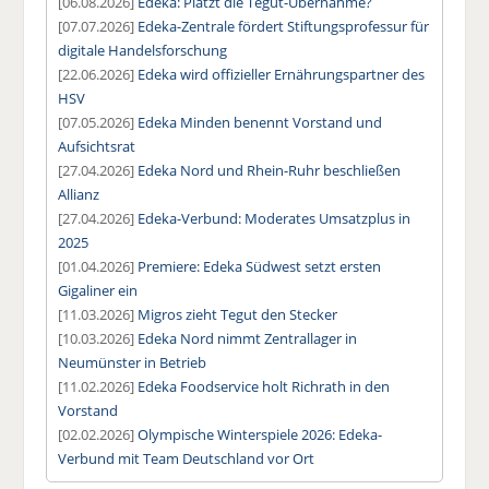
[06.08.2026]
Edeka: Platzt die Tegut-Übernahme?
[07.07.2026]
Edeka-Zentrale fördert Stiftungsprofessur für
digitale Handelsforschung
[22.06.2026]
Edeka wird offizieller Ernährungspartner des
HSV
[07.05.2026]
Edeka Minden benennt Vorstand und
Aufsichtsrat
[27.04.2026]
Edeka Nord und Rhein-Ruhr beschließen
Allianz
[27.04.2026]
Edeka-Verbund: Moderates Umsatzplus in
2025
[01.04.2026]
Premiere: Edeka Südwest setzt ersten
Gigaliner ein
[11.03.2026]
Migros zieht Tegut den Stecker
[10.03.2026]
Edeka Nord nimmt Zentrallager in
Neumünster in Betrieb
[11.02.2026]
Edeka Foodservice holt Richrath in den
Vorstand
[02.02.2026]
Olympische Winterspiele 2026: Edeka-
Verbund mit Team Deutschland vor Ort