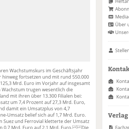
Heftar
Abon
Media
Über 
Unser
Stelle
Kontak
hren Wachstumskurs im Geschäftsjahr
r hinweg fortsetzen und mit rund 550.000
Konta
125,3 Mrd. Euro im Vorjahr auf insgesamt
Konta
m Wachstum trugen wesentlich die
nd mit ihren über 13.300 Filialen bei:
Konta
satz um 7,4 Prozent auf 27,3 Mrd. Euro,
 und damit ein Umsatzplus von 4,7
Verlag
-Umsatz belief sich auf 1,7 Mrd. Euro.
 Suez und Ferrovial kletterte der Umsatz
Fachze
n 0,7 Mrd. Euro auf 2,1 Mrd. Euro. Die