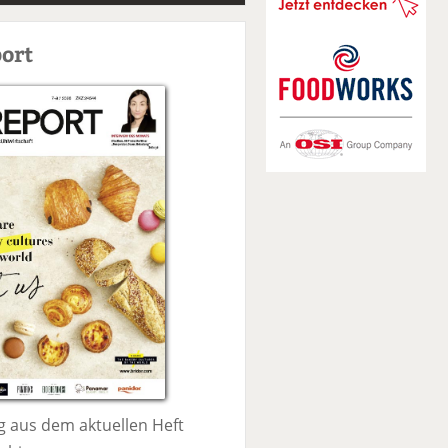
S
u
ort
c
h
e
 aus dem aktuellen Heft