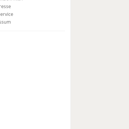
resse
ervice
ssum