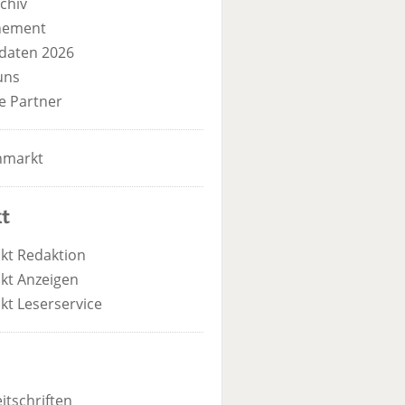
chiv
nement
daten 2026
uns
e Partner
nmarkt
t
kt Redaktion
kt Anzeigen
kt Leserservice
itschriften