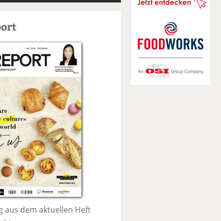
S
u
ort
c
h
e
 aus dem aktuellen Heft