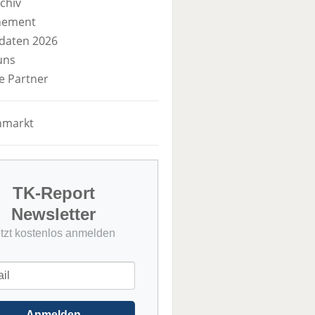
chiv
nement
daten 2026
uns
e Partner
nmarkt
TK-Report
Newsletter
etzt kostenlos anmelden
Anmelden