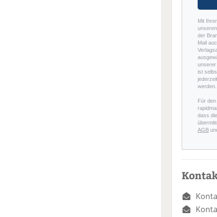
Mit Ihre
unseren 
der Bra
Mail auc
Verlags
ausgewä
unserer 
ist selb
jederzei
werden.
Für den
rapidmai
dass di
übermitt
AGB
un
Kontak
Konta
Konta