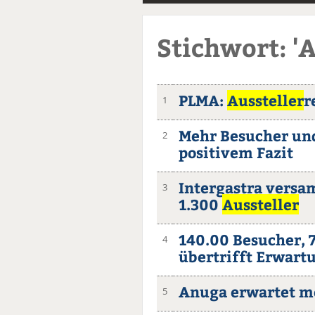
Stichwort: 'A
PLMA:
Aussteller
r
1
Mehr Besucher u
2
positivem Fazit
Intergastra vers
3
1.300
Aussteller
140.00 Besucher, 
4
übertrifft Erwart
Anuga erwartet m
5