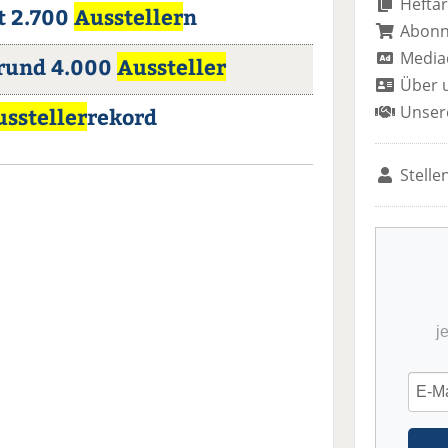
Heftar
t 2.700
Aussteller
n
Abon
Media
rund 4.000
Aussteller
Über 
Unser
ssteller
rekord
Stelle
j