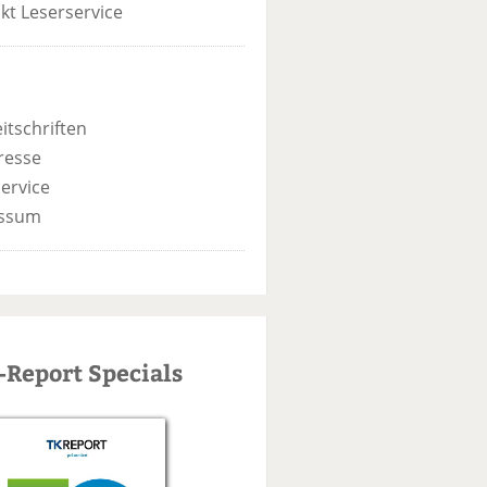
kt Leserservice
itschriften
resse
ervice
ssum
-Report Specials