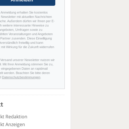
r Anmeldung erhalten Sie kostenlos
Newsletter mit aktuellen Nachrichten
nche. Außerdem dürfen wir Ihnen per E-
h weitere interessante Hinweise zu
angeboten, Umfragen sowie zu
hlten Veranstaltungen und Angeboten
Partner zusenden. Diese Einwilligung
stverständlich freiwillig und kann
t mit Wirkung für die Zukunft widerrufen
 Versand unserer Newsletter nutzen wir
l. Mit Ihrer Anmeldung stimmen Sie zu,
e eingegebenen Daten an rapidmail
elt werden. Beachten Sie bitte deren
d
Datenschutzbestimmungen
.
t
kt Redaktion
kt Anzeigen