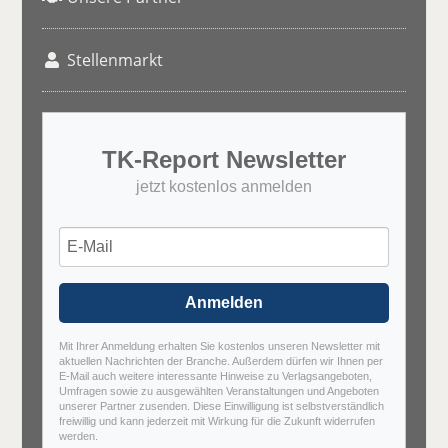
Stellenmarkt
TK-Report Newsletter
jetzt kostenlos anmelden
Anmelden
Mit Ihrer Anmeldung erhalten Sie kostenlos unseren Newsletter mit
aktuellen Nachrichten der Branche. Außerdem dürfen wir Ihnen per
E-Mail auch weitere interessante Hinweise zu Verlagsangeboten,
Umfragen sowie zu ausgewählten Veranstaltungen und Angeboten
unserer Partner zusenden. Diese Einwilligung ist selbstverständlich
freiwillig und kann jederzeit mit Wirkung für die Zukunft widerrufen
werden.