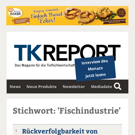
Interview des
Monats
jetzt lesen
News
Neue Produkte
Newsletter
Mediadaten
S
u
c
Stichwort: 'Fischindustrie'
h
e
Rückverfolgbarkeit von
1