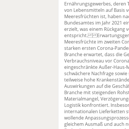
Ernährungsgewerbes, deren T
von Lebensmitteln auf Basis 
Meeresfrüchten ist, haben na
Bundesamtes im Jahr 2021 ein
erzielt, was einem Rückgang 
entspricht. Erwartungsgemäß
Meeresfrüchte im zweiten Co
starken ersten Corona-Pandem
Branche erwartet, dass die G
Verbrauchsniveau vor Corona 
eingeschränkte Außer-Haus-M
schwächere Nachfrage sowi
teilweise hohe Krankenstände
Auswirkungen auf die Geschäft
Branche mit steigenden Rohst
Materialmangel, Verzögerung
Logistik konfrontiert. Insbes
internationalen Lieferketten 
wollende Anpassungsprozesse 
gleichem Ausmaß und auch nu