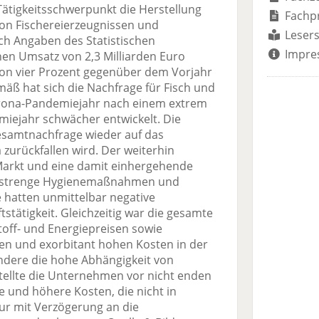
ätigkeitsschwerpunkt die Herstellung
Fachp
von Fischereierzeugnissen und
Lesers
ch Angaben des Statistischen
Impre
en Umsatz von 2,3 Milliarden Euro
von vier Prozent gegenüber dem Vorjahr
 hat sich die Nachfrage für Fisch und
rona-Pandemiejahr nach einem extrem
iejahr schwächer entwickelt. Die
esamtnachfrage wieder auf das
zurückfallen wird. Der weiterhin
arkt und eine damit einhergehende
e strenge Hygienemaßnahmen und
 hatten unmittelbar negative
stätigkeit. Gleichzeitig war die gesamte
off- und Energiepreisen sowie
en und exorbitant hohen Kosten in der
ondere die hohe Abhängigkeit von
stellte die Unternehmen vor nicht enden
und höhere Kosten, die nicht in
r mit Verzögerung an die