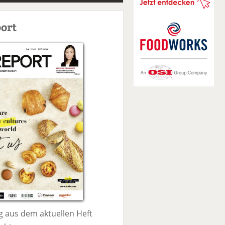
S
u
ort
c
h
e
 aus dem aktuellen Heft