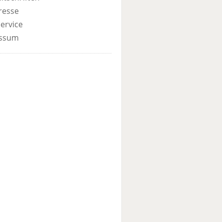
resse
ervice
ssum