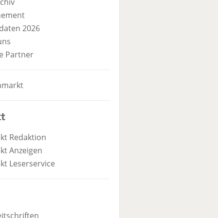
chiv
nement
daten 2026
uns
e Partner
nmarkt
t
kt Redaktion
kt Anzeigen
kt Leserservice
itschriften