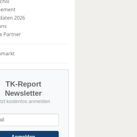
chiv
nement
daten 2026
uns
e Partner
nmarkt
TK-Report
Newsletter
etzt kostenlos anmelden
Anmelden