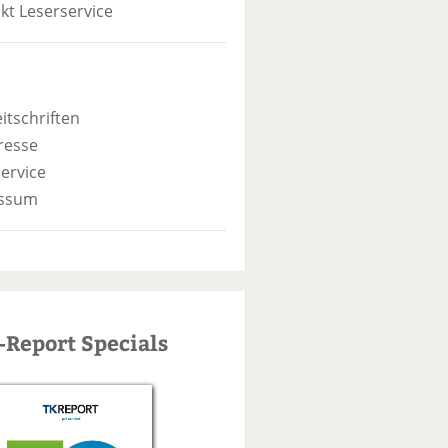
kt Leserservice
itschriften
resse
ervice
ssum
-Report Specials