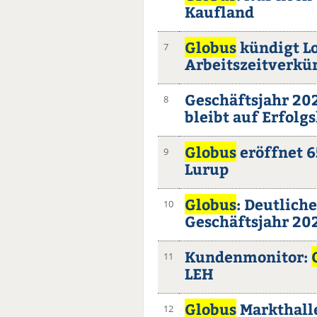
Kaufland
Globus
kündigt L
7
Arbeitszeitverkü
Geschäftsjahr 2
8
bleibt auf Erfolg
Globus
eröffnet 6
9
Lurup
Globus
: Deutlich
10
Geschäftsjahr 20
Kundenmonitor:
11
LEH
Globus
Markthall
12