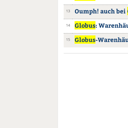
Oumph! auch bei
13
Globus
: Warenhä
14
Globus
-Warenhäus
15