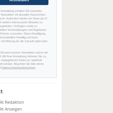
r Anmeldung erhalten Sie kostenlos
Newsletter mit aktuellen Nachrichten
nche. Außerdem dürfen wir Ihnen per E-
h weitere interessante Hinweise zu
angeboten, Umfragen sowie zu
hlten Veranstaltungen und Angeboten
Partner zusenden. Diese Einwilligung
stverständlich freiwillig und kann
t mit Wirkung für die Zukunft widerrufen
 Versand unserer Newsletter nutzen wir
l. Mit Ihrer Anmeldung stimmen Sie zu,
e eingegebenen Daten an rapidmail
elt werden. Beachten Sie bitte deren
d
Datenschutzbestimmungen
.
t
kt Redaktion
kt Anzeigen