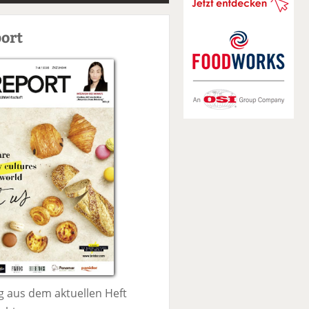
S
u
ort
c
h
e
 aus dem aktuellen Heft