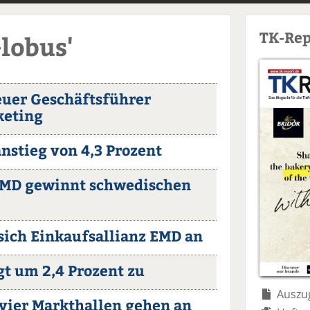
TK-Rep
Globus'
neuer Geschäftsführer
keting
anstieg von 4,3 Prozent
EMD gewinnt schwedischen
sich Einkaufsallianz EMD an
t um 2,4 Prozent zu
Auszug
 vier Markthallen gehen an