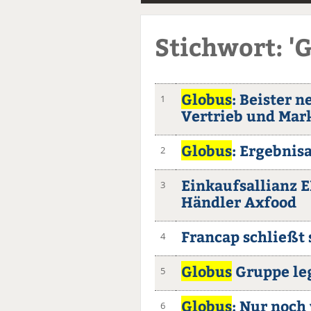
Stichwort: '
Globus
: Beister 
1
Vertrieb und Mar
Globus
: Ergebnis
2
Einkaufsallianz 
3
Händler Axfood
Francap schließt 
4
Globus
Gruppe leg
5
Globus
: Nur noch
6