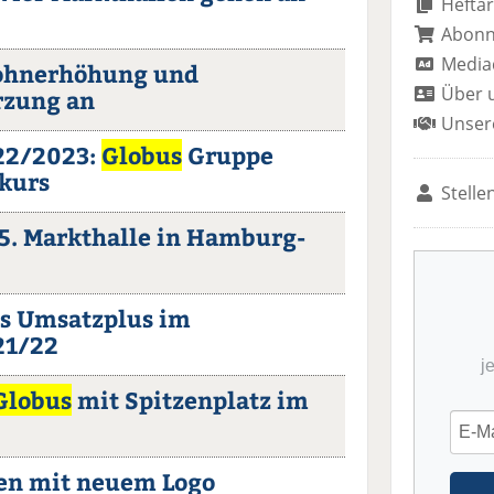
Heftar
Abon
Media
ohnerhöhung und
Über 
rzung an
Unser
022/2023:
Globus
Gruppe
skurs
Stelle
5. Markthalle in Hamburg-
es Umsatzplus im
21/22
j
Globus
mit Spitzenplatz im
en mit neuem Logo