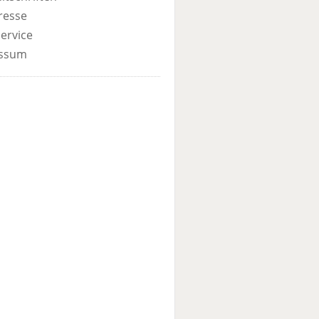
resse
ervice
ssum