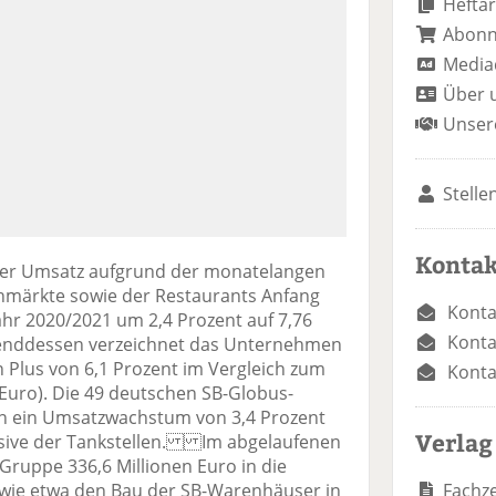
Heftar
Abon
Media
Über 
Unser
Stelle
Kontak
der Umsatz aufgrund der monatelangen
hmärkte sowie der Restaurants Anfang
Konta
ahr 2020/2021 um 2,4 Prozent auf 7,76
Konta
renddessen verzeichnet das Unternehmen
 Plus von 6,1 Prozent im Vergleich zum
Konta
n Euro). Die 49 deutschen SB-Globus-
n ein Umsatzwachstum von 3,4 Prozent
Verlag
klusive der Tankstellen. Im abgelaufenen
Gruppe 336,6 Millionen Euro in die
Fachze
 wie etwa den Bau der SB-Warenhäuser in