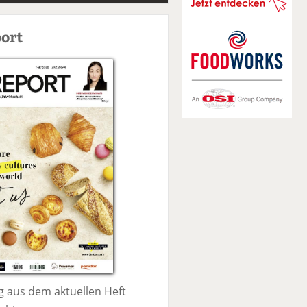
S
u
ort
c
h
e
 aus dem aktuellen Heft