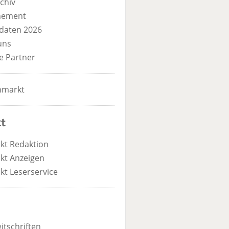
chiv
nement
daten 2026
uns
e Partner
nmarkt
t
kt Redaktion
kt Anzeigen
kt Leserservice
itschriften