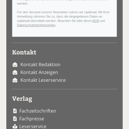
werden.
Für den Versand unserer Newsletter nutzen wir rapidmail. Mit Ihrer
Anmeldung stimmen Sie zu, dass die eingegebenen Daten an
rapidmail übermittelt werden. Beachten Sie bitte deren
AGB
und
Datenschutzbestimmungen
.
Kontakt
Kontakt Redaktion
Kontakt Anzeigen
Kontakt Leserservice
Verlag
Fachzeitschriften
Fachpresse
Leserservice