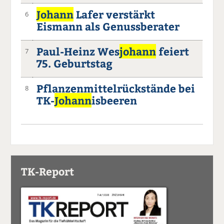
Johann
Lafer verstärkt
6
Eismann als Genussberater
Paul-Heinz Wes
johann
feiert
7
75. Geburtstag
Pflanzenmittelrückstände bei
8
TK-
Johann
isbeeren
TK-Report