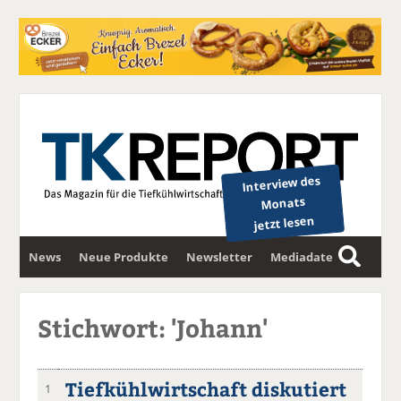
Interview des
Monats
jetzt lesen
News
Neue Produkte
Newsletter
Mediadaten
S
u
c
Stichwort: 'Johann'
h
e
Tiefkühlwirtschaft diskutiert
1