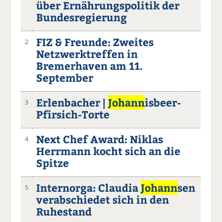
über Ernährungspolitik der
Bundesregierung
FIZ & Freunde: Zweites
2
Netzwerktreffen in
Bremerhaven am 11.
September
Erlenbacher |
Johann
isbeer-
3
Pfirsich-Torte
Next Chef Award: Niklas
4
Herrmann kocht sich an die
Spitze
Internorga: Claudia
Johann
sen
5
verabschiedet sich in den
Ruhestand