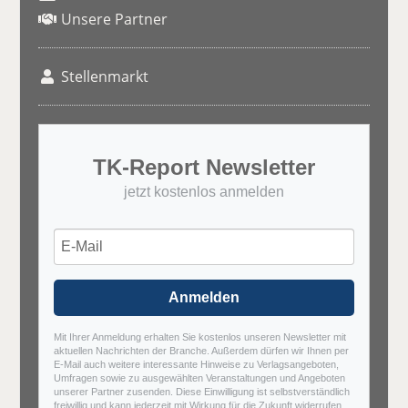
Unsere Partner
Stellenmarkt
TK-Report Newsletter
jetzt kostenlos anmelden
Anmelden
Mit Ihrer Anmeldung erhalten Sie kostenlos unseren Newsletter mit
aktuellen Nachrichten der Branche. Außerdem dürfen wir Ihnen per
E-Mail auch weitere interessante Hinweise zu Verlagsangeboten,
Umfragen sowie zu ausgewählten Veranstaltungen und Angeboten
unserer Partner zusenden. Diese Einwilligung ist selbstverständlich
freiwillig und kann jederzeit mit Wirkung für die Zukunft widerrufen