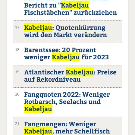
Bericht zu "
Kabeljau
Fischstäbchen" zurückziehen
Kabeljau
: Quotenkürzung
17
wird den Markt verändern
Barentssee: 20 Prozent
18
weniger
Kabeljau
für 2023
Atlantischer
Kabeljau
: Preise
19
auf Rekordniveau
Fangquoten 2022: Weniger
20
Rotbarsch, Seelachs und
Kabeljau
Fangmengen: Weniger
21
Kabeljau
, mehr Schellfisch