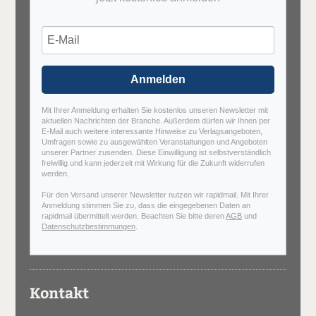
Anmelden
Mit Ihrer Anmeldung erhalten Sie kostenlos unseren Newsletter mit
aktuellen Nachrichten der Branche. Außerdem dürfen wir Ihnen per
E-Mail auch weitere interessante Hinweise zu Verlagsangeboten,
Umfragen sowie zu ausgewählten Veranstaltungen und Angeboten
unserer Partner zusenden. Diese Einwilligung ist selbstverständlich
freiwillig und kann jederzeit mit Wirkung für die Zukunft widerrufen
werden.
Für den Versand unserer Newsletter nutzen wir rapidmail. Mit Ihrer
Anmeldung stimmen Sie zu, dass die eingegebenen Daten an
rapidmail übermittelt werden. Beachten Sie bitte deren
AGB
und
Datenschutzbestimmungen
.
Kontakt