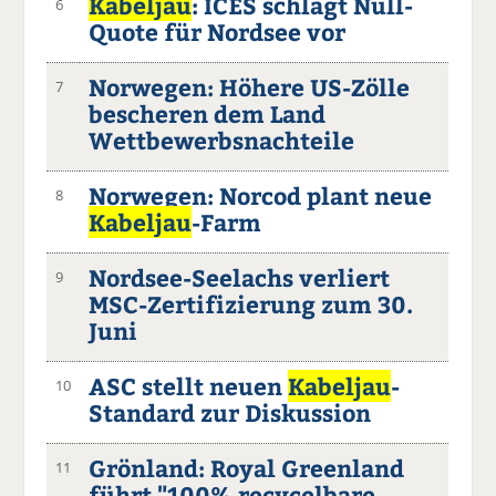
Kabeljau
: ICES schlägt Null-
6
Quote für Nordsee vor
Norwegen: Höhere US-Zölle
7
bescheren dem Land
Wettbewerbsnachteile
Norwegen: Norcod plant neue
8
Kabeljau
-Farm
Nordsee-Seelachs verliert
9
MSC-Zertifizierung zum 30.
Juni
ASC stellt neuen
Kabeljau
-
10
Standard zur Diskussion
Grönland: Royal Greenland
11
führt "100% recycelbare