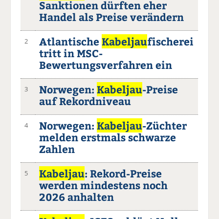
Sanktionen dürften eher
Handel als Preise verändern
Atlantische
Kabeljau
fischerei
2
tritt in MSC-
Bewertungsverfahren ein
Norwegen:
Kabeljau
-Preise
3
auf Rekordniveau
Norwegen:
Kabeljau
-Züchter
4
melden erstmals schwarze
Zahlen
Kabeljau
: Rekord-Preise
5
werden mindestens noch
2026 anhalten