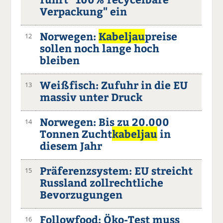
Verpackung" ein
Norwegen:
Kabeljau
preise
12
sollen noch lange hoch
bleiben
Weißfisch: Zufuhr in die EU
13
massiv unter Druck
Norwegen: Bis zu 20.000
14
Tonnen Zucht
kabeljau
in
diesem Jahr
Präferenzsystem: EU streicht
15
Russland zollrechtliche
Bevorzugungen
Followfood: Öko-Test muss
16