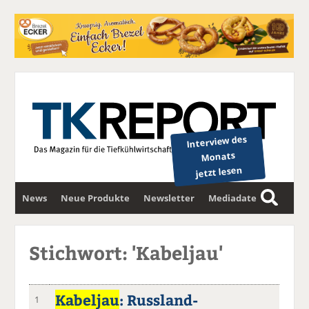
Interview des
Monats
jetzt lesen
News
Neue Produkte
Newsletter
Mediadaten
S
u
c
Stichwort: 'Kabeljau'
h
e
Kabeljau
: Russland-
1