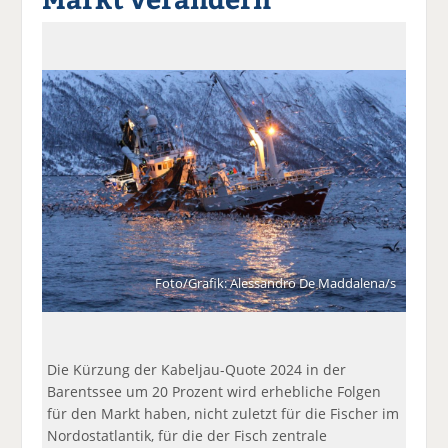
a
t
a
p
D
uf
wi
uf
er
ru
F
tt
Li
E
ck
ac
er
n
m
e
e
n
k
ai
n
b
e
l
o
di
v
o
n
er
k
te
se
te
il
n
il
e
d
e
n
e
n
n
Foto/Grafik: Alessandro De Maddalena/s
Die Kürzung der Kabeljau-Quote 2024 in der
Barentssee um 20 Prozent wird erhebliche Folgen
für den Markt haben, nicht zuletzt für die Fischer im
Nordostatlantik, für die der Fisch zentrale