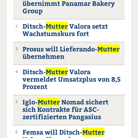
übernimmt Panamar Bakery
Group
Ditsch-
Mutter
Valora setzt
2
Wachstumskurs fort
Prosus will Lieferando-
Mutter
3
übernehmen
Ditsch-
Mutter
Valora
4
vermeldet Umsatzplus von 8,5
Prozent
Iglo-
Mutter
Nomad sichert
5
sich Kontrakte für ASC-
zertifizierten Pangasius
Femsa will Ditsch-
Mutter
6