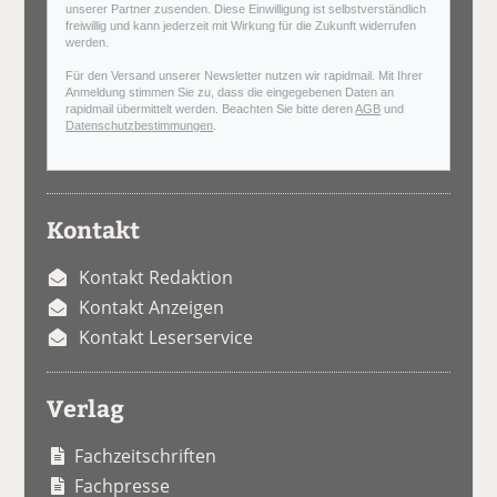
unserer Partner zusenden. Diese Einwilligung ist selbstverständlich
freiwillig und kann jederzeit mit Wirkung für die Zukunft widerrufen
werden.
Für den Versand unserer Newsletter nutzen wir rapidmail. Mit Ihrer
Anmeldung stimmen Sie zu, dass die eingegebenen Daten an
rapidmail übermittelt werden. Beachten Sie bitte deren
AGB
und
Datenschutzbestimmungen
.
Kontakt
Kontakt Redaktion
Kontakt Anzeigen
Kontakt Leserservice
Verlag
Fachzeitschriften
Fachpresse