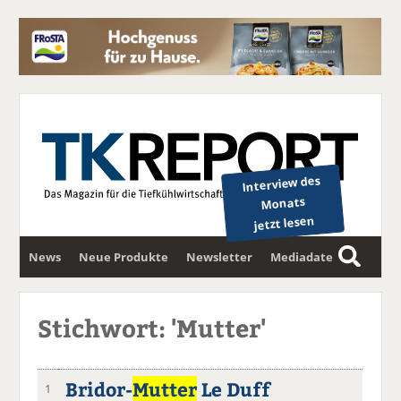
Interview des
Monats
jetzt lesen
News
Neue Produkte
Newsletter
Mediadaten
S
u
c
Stichwort: 'Mutter'
h
e
Bridor-
Mutter
Le Duff
1