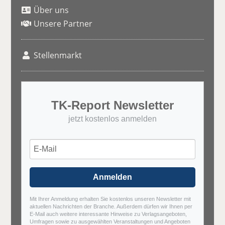
Über uns
Unsere Partner
Stellenmarkt
TK-Report Newsletter
jetzt kostenlos anmelden
Anmelden
Mit Ihrer Anmeldung erhalten Sie kostenlos unseren Newsletter mit
aktuellen Nachrichten der Branche. Außerdem dürfen wir Ihnen per
E-Mail auch weitere interessante Hinweise zu Verlagsangeboten,
Umfragen sowie zu ausgewählten Veranstaltungen und Angeboten