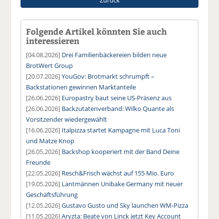
Folgende Artikel könnten Sie auch
interessieren
[04.08.2026]
Drei Familienbäckereien bilden neue
BrotWert Group
[20.07.2026]
YouGov: Brotmarkt schrumpft –
Backstationen gewinnen Marktanteile
[26.06.2026]
Europastry baut seine US-Präsenz aus
[26.06.2026]
Backzutatenverband: Wilko Quante als
Vorsitzender wiedergewählt
[16.06.2026]
Italpizza startet Kampagne mit Luca Toni
und Matze Knop
[26.05.2026]
Backshop kooperiert mit der Band Deine
Freunde
[22.05.2026]
Resch&Frisch wächst auf 155 Mio. Euro
[19.05.2026]
Lantmännen Unibake Germany mit neuer
Geschäftsführung
[12.05.2026]
Gustavo Gusto und Sky launchen WM-Pizza
[11.05.2026]
Aryzta: Beate von Linck jetzt Key Account