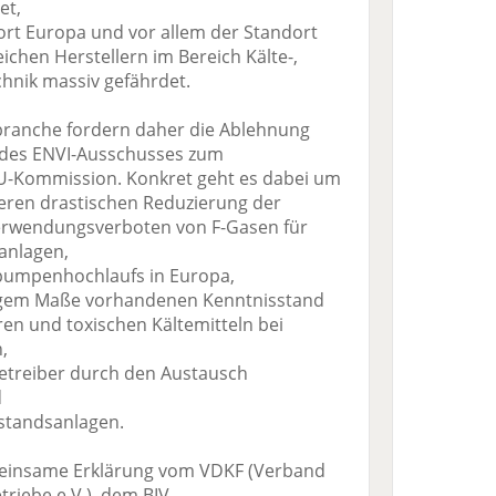
et,
ort Europa und vor allem der Standort
ichen Herstellern im Bereich Kälte-,
nik massiv gefährdet.
branche fordern daher die Ablehnung
des ENVI-Ausschusses zum
EU-Kommission. Konkret geht es dabei um
teren drastischen Reduzierung der
erwendungsverboten von F-Gasen für
anlagen,
pumpenhochlaufs in Europa,
ringem Maße vorhandenen Kenntnisstand
n und toxischen Kältemitteln bei
,
 Betreiber durch den Austausch
d
estandsanlagen.
meinsame Erklärung vom VDKF (Verband
riebe e.V.), dem BIV