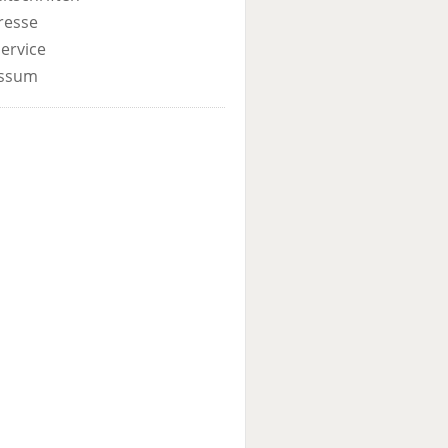
resse
ervice
ssum