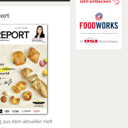
S
u
ort
c
h
e
 aus dem aktuellen Heft