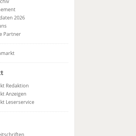
chiv
nement
daten 2026
uns
e Partner
nmarkt
t
kt Redaktion
kt Anzeigen
kt Leserservice
itschriften