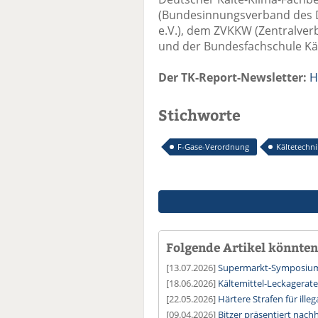
(Bundesinnungsverband des 
e.V.), dem ZVKKW (Zentralve
und der Bundesfachschule Käl
Der TK-Report-Newsletter:
H
Stichworte
F-Gase-Verordnung
Kältetechni
Folgende Artikel könnten 
[13.07.2026]
Supermarkt-Symposium:
[18.06.2026]
Kältemittel-Leckagerate
[22.05.2026]
Härtere Strafen für ille
[09.04.2026]
Bitzer präsentiert nachh