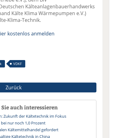
Deutschen Kälteanlagenbauerhandwerks
rband Kälte Klima Wärmepumpen e.V.)
te-Klima-Technik.
ier kostenlos anmelden
k
VDKF
Zurück
Sie auch interessieren
 Zukunft der Kältetechnik im Fokus
 bei nur noch 1,0 Prozent
galen Kältemittelhandel gefordert
altige Kältetechnik in China