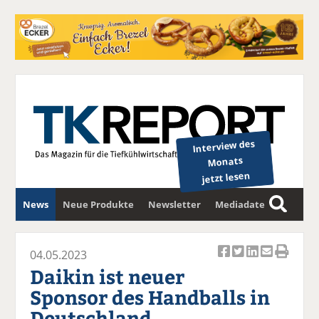
Interview des
Monats
jetzt lesen
News
Neue Produkte
Newsletter
Mediadaten
S
u
c
04.05.2023
Ar
Ar
Ar
Ar
Ar
h
Daikin ist neuer
ti
ti
ti
ti
ti
e
Sponsor des Handballs in
k
k
k
k
k
Deutschland
el
el
el
el
el