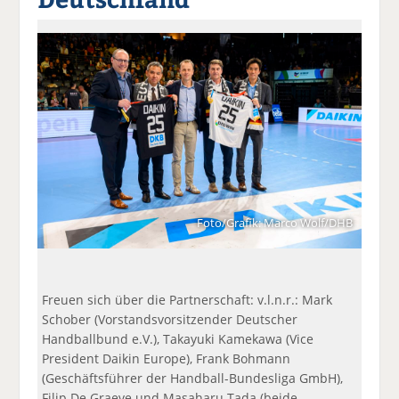
a
t
a
p
D
uf
wi
uf
er
ru
F
tt
Li
E
ck
ac
er
n
m
e
e
n
k
ai
n
b
e
l
o
di
v
o
n
er
k
te
se
te
il
n
il
e
d
Foto/Grafik: Marco Wolf/DHB
e
n
e
n
n
Freuen sich über die Partnerschaft: v.l.n.r.: Mark
Schober (Vorstandsvorsitzender Deutscher
Handballbund e.V.), Takayuki Kamekawa (Vice
President Daikin Europe), Frank Bohmann
(Geschäftsführer der Handball-Bundesliga GmbH),
Filip De Graeve und Masaharu Tada (beide