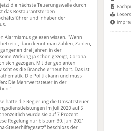
jetzt die nächste Teuerungswelle durch
Fachp
st das Restaurantsterben
Lesers
chäftsführer und Inhaber der
Impre
us.
inen Alarmismus gelesen wissen. "Wenn
betreibt, dann kennt man Zahlen, Zahlen,
rgangenen drei Jahren in der
 seine Wirkung ja schon gezeigt, Corona
ach sich gezogen. Mit der geplanten
cht es die Branche erneut hart. Das ist
thematik. Die Politik kann und muss
en: Die Mehrwertsteuer in der
ben."
se hatte die Regierung die Umsatzsteuer
ngsdienstleistungen im Juli 2020 auf 5
chenzeitlich wurde sie auf 7 Prozent
iese Regelung nur bis zum 30. Juni 2021
na-Steuerhilfegesetz" beschloss der