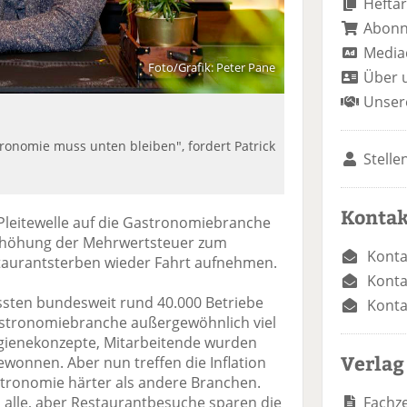
Heftar
Abon
Media
Foto/Grafik: Peter Pane
Über 
Unser
ronomie muss unten bleiben", fordert Patrick
Stelle
Kontak
 Pleitewelle auf die Gastronomiebranche
 Erhöhung der Mehrwertsteuer zum
Konta
taurantsterben wieder Fahrt aufnehmen.
Konta
sten bundesweit rund 40.000 Betriebe
Konta
astronomiebranche außergewöhnlich viel
ygienekonzepte, Mitarbeitende wurden
Verlag
onnen. Aber nun treffen die Inflation
stronomie härter als andere Branchen.
Fachze
alle, aber Restaurantbesuche sparen die