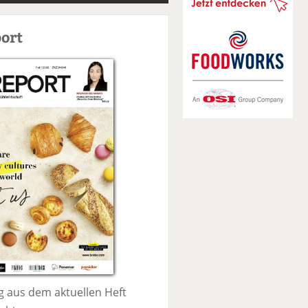
S
u
ort
c
h
e
 aus dem aktuellen Heft