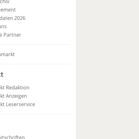
chiv
nement
daten 2026
uns
e Partner
nmarkt
t
kt Redaktion
kt Anzeigen
kt Leserservice
itschriften