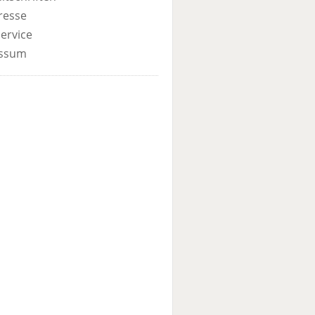
resse
ervice
ssum