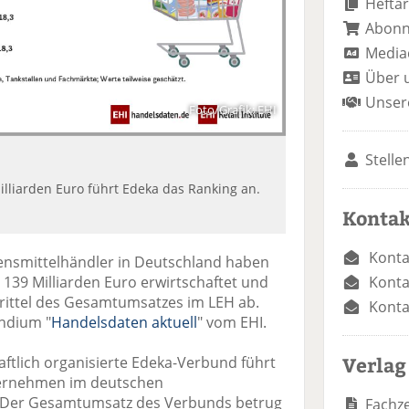
Heftar
Abon
Media
Über 
Unser
Foto/Grafik: EHI
Stelle
lliarden Euro führt Edeka das Ranking an.
Kontak
Konta
ensmittelhändler in Deutschland haben
Konta
139 Milliarden Euro erwirtschaftet und
rittel des Gesamtumsatzes im LEH ab.
Konta
endium "
Handelsdaten aktuell
" vom EHI.
Verlag
tlich organisierte Edeka-Verbund führt
ternehmen im deutschen
. Der Gesamtumsatz des Verbunds betrug
Fachze