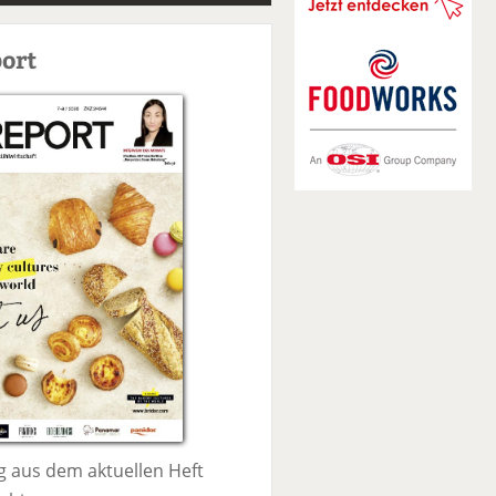
S
u
ort
c
h
e
 aus dem aktuellen Heft