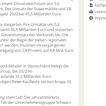
was einem Umsatzwachstum von 5,6
Fachp
ht. Der Umsatz der Supermärkte und SB-
Lesers
ahr 2022 bei 45,3 Milliarden Euro.
Impre
te steigerten ihre Umsätze um 5,2
esamt 36,5 Milliarden Euro und steuerten
m Gesamtumsatz des Verbunds bei. Die
 unter der Regie der sieben regionalen
rt werden, mussten im vergangenen
ckgang von 2,8 Prozent auf 8,8 Mrd. Euro
Food-Retailer in Deutschland belegt die
roup, die 2022 im
zulande 31,2 Milliarden Euro
ändigen Rewe-Kaufleute setzten knapp 20
ing steht Lidl. Der umsatzstärkste
st Teil der Unternehmensgruppe Schwarz