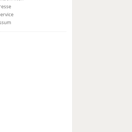
resse
ervice
ssum