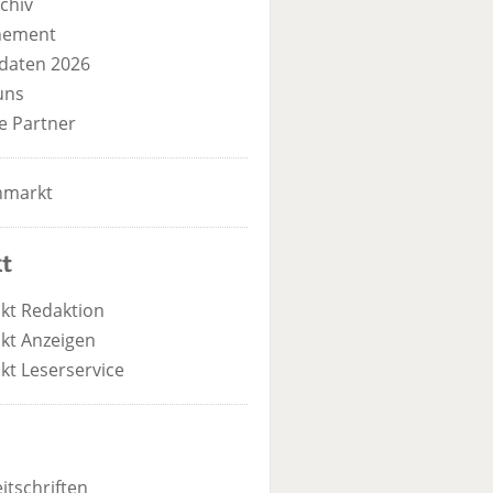
chiv
nement
daten 2026
uns
e Partner
nmarkt
t
kt Redaktion
kt Anzeigen
kt Leserservice
itschriften