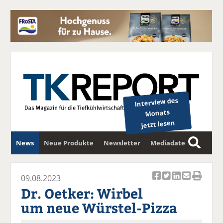
Interview des
Monats
jetzt lesen
News
Neue Produkte
Newsletter
Mediadaten
S
u
c
09.08.2023
Ar
Ar
Ar
Ar
Ar
h
Dr. Oetker: Wirbel
ti
ti
ti
ti
ti
e
um neue Würstel-Pizza
k
k
k
k
k
el
el
el
el
el