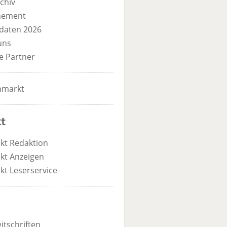
chiv
nement
daten 2026
uns
e Partner
nmarkt
t
kt Redaktion
kt Anzeigen
kt Leserservice
itschriften