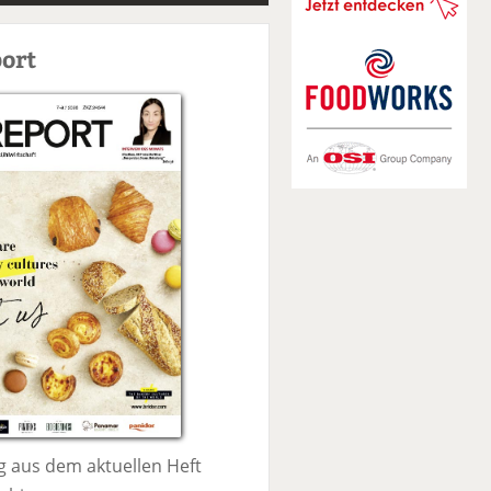
S
u
ort
c
h
e
 aus dem aktuellen Heft