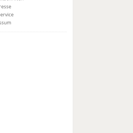
resse
ervice
ssum