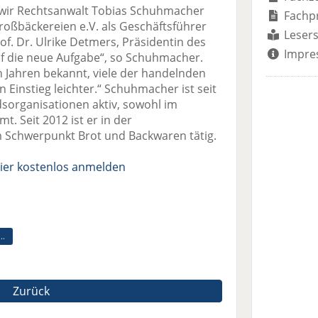
ss wir Rechtsanwalt Tobias Schuhmacher
Fachp
oßbäckereien e.V. als Geschäftsführer
Lesers
of. Dr. Ulrike Detmers, Präsidentin des
Impre
uf die neue Aufgabe“, so Schuhmacher.
en Jahren bekannt, viele der handelnden
Einstieg leichter.“ Schuhmacher ist seit
dsorganisationen aktiv, sowohl im
. Seit 2012 ist er in der
 Schwerpunkt Brot und Backwaren tätig.
ier kostenlos anmelden
..
Zurück