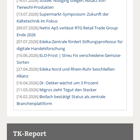
[16.07.2026]
Studie: Nudging steigert Absatz von
Tierwohl-Produkten
[13.07.2026]
Supermarkt-Symposium: Zukunft der
Kältetechnik im Fokus
[09.07.2026]
Netto ApS verlässt RTG Retail Trade Group
Ende 2026
[07.07.2026]
Edeka-Zentrale fördert Stiftungsprofessur für
digitale Handelsforschung
[10.06.2026]
ELO-Frost | Streu Fix verschiedene Gemüse-
Sorten
[27.04.2026]
Edeka Nord und Rhein-Ruhr beschließen
Allianz
[16.04.2026]
Dr. Oetker wächst um 3 Prozent
[11.03.2026]
Migros zieht Tegut den Stecker
[16.02.2026]
Biofach bestätigt Status als zentrale
Branchenplattform
TK-Report