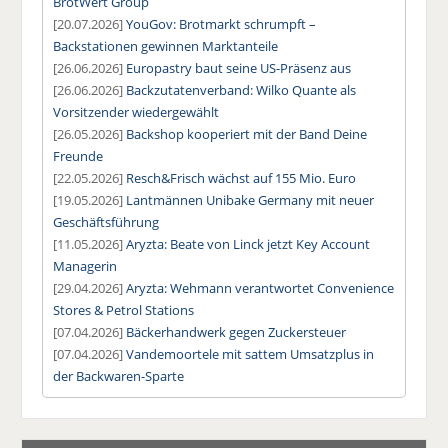
BrotWert Group
[20.07.2026]
YouGov: Brotmarkt schrumpft –
Backstationen gewinnen Marktanteile
[26.06.2026]
Europastry baut seine US-Präsenz aus
[26.06.2026]
Backzutatenverband: Wilko Quante als
Vorsitzender wiedergewählt
[26.05.2026]
Backshop kooperiert mit der Band Deine
Freunde
[22.05.2026]
Resch&Frisch wächst auf 155 Mio. Euro
[19.05.2026]
Lantmännen Unibake Germany mit neuer
Geschäftsführung
[11.05.2026]
Aryzta: Beate von Linck jetzt Key Account
Managerin
[29.04.2026]
Aryzta: Wehmann verantwortet Convenience
Stores & Petrol Stations
[07.04.2026]
Bäckerhandwerk gegen Zuckersteuer
[07.04.2026]
Vandemoortele mit sattem Umsatzplus in
der Backwaren-Sparte