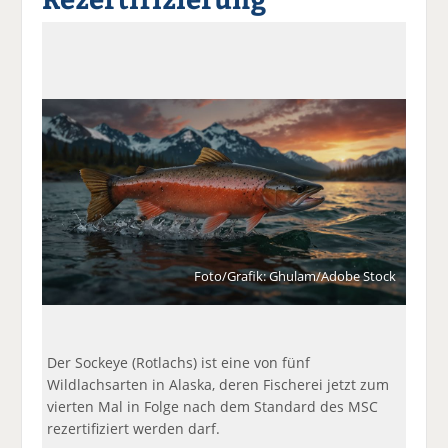
a
t
a
p
D
uf
wi
uf
er
ru
F
tt
Li
E
ck
ac
er
n
m
e
e
n
k
ai
n
b
e
l
o
di
v
o
n
er
k
te
se
te
il
n
il
e
d
e
n
e
n
n
Foto/Grafik: Ghulam/Adobe Stock
Der Sockeye (Rotlachs) ist eine von fünf
Wildlachsarten in Alaska, deren Fischerei jetzt zum
vierten Mal in Folge nach dem Standard des MSC
rezertifiziert werden darf.