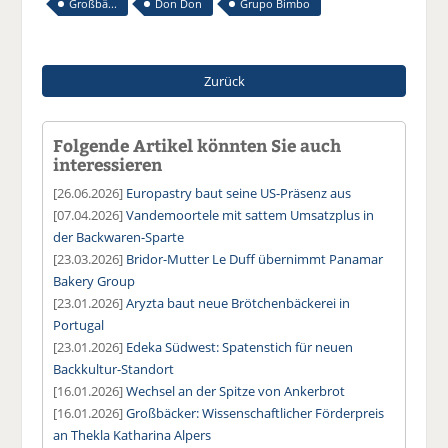
Großbä...
Don Don
Grupo Bimbo
Zurück
Folgende Artikel könnten Sie auch
interessieren
[26.06.2026]
Europastry baut seine US-Präsenz aus
[07.04.2026]
Vandemoortele mit sattem Umsatzplus in
der Backwaren-Sparte
[23.03.2026]
Bridor-Mutter Le Duff übernimmt Panamar
Bakery Group
[23.01.2026]
Aryzta baut neue Brötchenbäckerei in
Portugal
[23.01.2026]
Edeka Südwest: Spatenstich für neuen
Backkultur-Standort
[16.01.2026]
Wechsel an der Spitze von Ankerbrot
[16.01.2026]
Großbäcker: Wissenschaftlicher Förderpreis
an Thekla Katharina Alpers