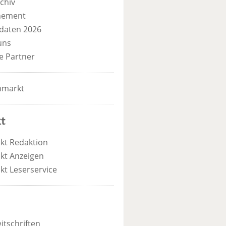
chiv
nement
daten 2026
uns
e Partner
nmarkt
t
kt Redaktion
kt Anzeigen
kt Leserservice
itschriften