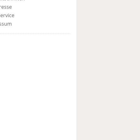
resse
ervice
ssum