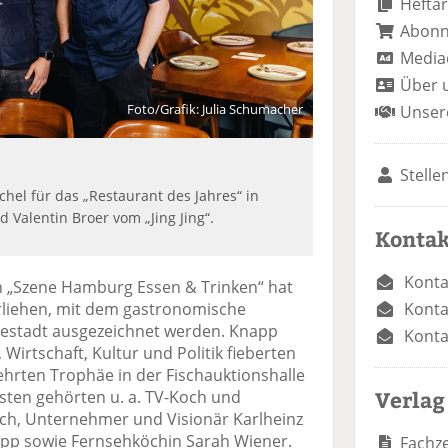
Heftar
Abon
Media
Über 
Foto/Grafik: Julia Schumacher
Unser
Stelle
hel für das „Restaurant des Jahres“ in
d Valentin Broer vom „Jing Jing“.
Kontak
Konta
 „Szene Hamburg Essen & Trinken“ hat
Konta
rliehen, mit dem gastronomische
sestadt ausgezeichnet werden. Knapp
Konta
Wirtschaft, Kultur und Politik fieberten
ehrten Trophäe in der Fischauktionshalle
Verlag
ten gehörten u. a. TV-Koch und
ach, Unternehmer und Visionär Karlheinz
ipp sowie Fernsehköchin Sarah Wiener.
Fachze