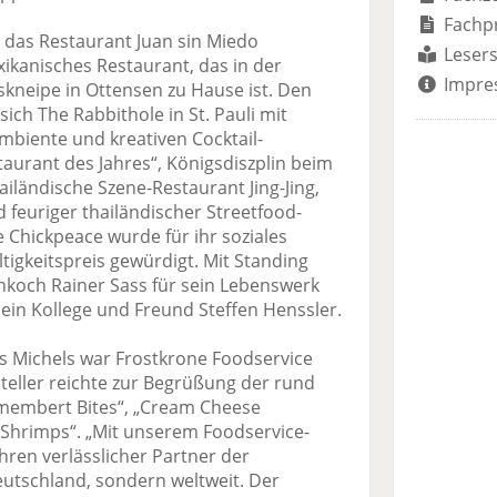
Fachp
das Restaurant Juan sin Miedo
Lesers
ikanisches Restaurant, das in der
Impre
skneipe in Ottensen zu Hause ist. Den
 sich The Rabbithole in St. Pauli mit
biente und kreativen Cocktail-
aurant des Jahres“, Königsdiszplin beim
ailändische Szene-Restaurant Jing-Jing,
 feuriger thailändischer Streetfood-
e Chickpeace wurde für ihr soziales
gkeitspreis gewürdigt. Mit Standing
koch Rainer Sass für sein Lebenswerk
 sein Kollege und Freund Steffen Henssler.
s Michels war Frostkrone Foodservice
teller reichte zur Begrüßung der rund
amembert Bites“, „Cream Cheese
 Shrimps“. „Mit unserem Foodservice-
ahren verlässlicher Partner der
eutschland, sondern weltweit. Der