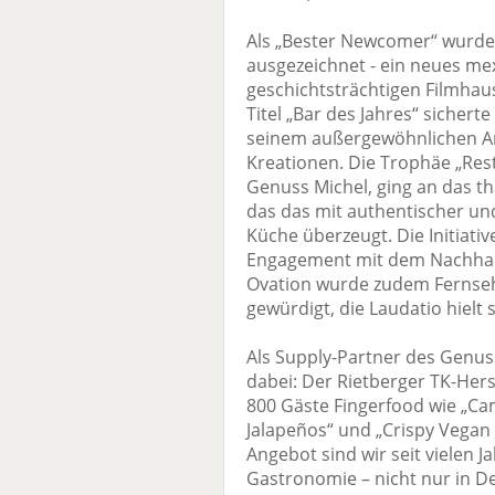
Als „Bester Newcomer“ wurde 
ausgezeichnet - ein neues mex
geschichtsträchtigen Filmhau
Titel „Bar des Jahres“ sicherte
seinem außergewöhnlichen Am
Kreationen. Die Trophäe „Rest
Genuss Michel, ging an das th
das das mit authentischer und
Küche überzeugt. Die Initiativ
Engagement mit dem Nachhalti
Ovation wurde zudem Fernseh
gewürdigt, die Laudatio hielt
Als Supply-Partner des Genus
dabei: Der Rietberger TK-Hers
800 Gäste Fingerfood wie „C
Jalapeños“ und „Crispy Vegan
Angebot sind wir seit vielen J
Gastronomie – nicht nur in D