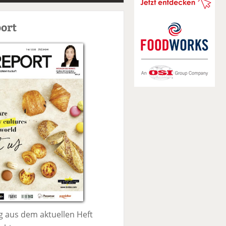
S
u
ort
c
h
e
 aus dem aktuellen Heft