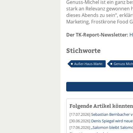
Genuss-Michel ist ein ganz be
stark an Relevanz gewonnen h
dieses Abends zu sein“, erklä
Marketing, Frostkrone Food 
Der TK-Report-Newsletter:
H
Stichworte
Außer-Haus-Markt
Genuss Mich
Folgende Artikel könnten 
[17.07.2026]
Sebastian Bernbacher v
[30.06.2026]
Denis Spiegel wird ne
[17.06.2026]
„Salomon bleibt Salomo