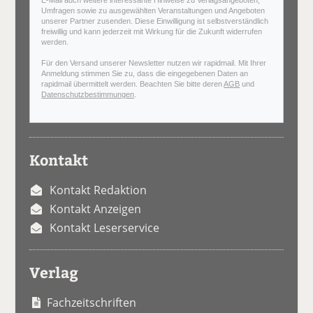
Umfragen sowie zu ausgewählten Veranstaltungen und Angeboten
unserer Partner zusenden. Diese Einwilligung ist selbstverständlich
freiwillig und kann jederzeit mit Wirkung für die Zukunft widerrufen
werden.
Für den Versand unserer Newsletter nutzen wir rapidmail. Mit Ihrer
Anmeldung stimmen Sie zu, dass die eingegebenen Daten an
rapidmail übermittelt werden. Beachten Sie bitte deren
AGB
und
Datenschutzbestimmungen
.
Kontakt
Kontakt Redaktion
Kontakt Anzeigen
Kontakt Leserservice
Verlag
Fachzeitschriften