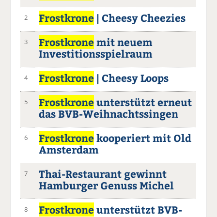
Frostkrone
| Cheesy Cheezies
2
Frostkrone
mit neuem
3
Investitionsspielraum
Frostkrone
| Cheesy Loops
4
Frostkrone
unterstützt erneut
5
das BVB-Weihnachtssingen
Frostkrone
kooperiert mit Old
6
Amsterdam
Thai-Restaurant gewinnt
7
Hamburger Genuss Michel
Frostkrone
unterstützt BVB-
8