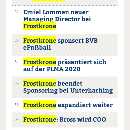
Emiel Lommen neuer
32
Managing Director bei
Frostkrone
Frostkrone
sponsert BVB
33
eFußball
Frostkrone
präsentiert sich
34
auf der PLMA 2020
Frostkrone
beendet
35
Sponsoring bei Unterhaching
Frostkrone
expandiert weiter
36
Frostkrone
: Bross wird COO
37