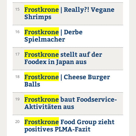
Frostkrone
| Really?! Vegane
15
Shrimps
Frostkrone
| Derbe
16
Spielmacher
Frostkrone
stellt auf der
17
Foodex in Japan aus
Frostkrone
| Cheese Burger
18
Balls
Frostkrone
baut Foodservice-
19
Aktivitäten aus
Frostkrone
Food Group zieht
20
positives PLMA-Fazit