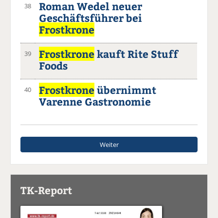
Roman Wedel neuer
38
Geschäftsführer bei
Frostkrone
Frostkrone
kauft Rite Stuff
39
Foods
Frostkrone
übernimmt
40
Varenne Gastronomie
Weiter
TK-Report