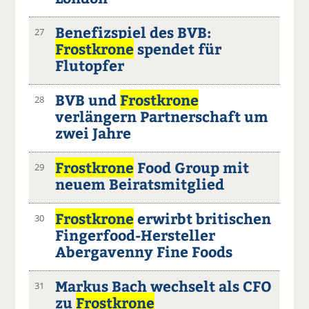
Benefizspiel des BVB:
27
Frostkrone
spendet für
Flutopfer
BVB und
Frostkrone
28
verlängern Partnerschaft um
zwei Jahre
Frostkrone
Food Group mit
29
neuem Beiratsmitglied
Frostkrone
erwirbt britischen
30
Fingerfood-Hersteller
Abergavenny Fine Foods
Markus Bach wechselt als CFO
31
zu
Frostkrone