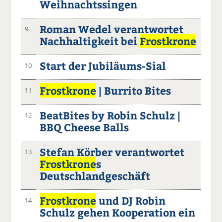
Weihnachtssingen
Roman Wedel verantwortet
9
Nachhaltigkeit bei
Frostkrone
Start der Jubiläums-Sial
10
Frostkrone
| Burrito Bites
11
BeatBites by Robin Schulz |
12
BBQ Cheese Balls
Stefan Körber verantwortet
13
Frostkrone
s
Deutschlandgeschäft
Frostkrone
und DJ Robin
14
Schulz gehen Kooperation ein