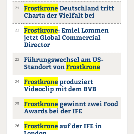
Frostkrone
Deutschland tritt
21
Charta der Vielfalt bei
Frostkrone
: Emiel Lommen
22
jetzt Global Commercial
Director
Führungswechsel am US-
23
Standort von
Frostkrone
Frostkrone
produziert
24
Videoclip mit dem BVB
Frostkrone
gewinnt zwei Food
25
Awards bei der IFE
Frostkrone
auf der IFE in
26
London