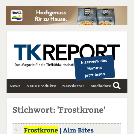
Interview des
Monats
jetzt lesen
News
Neue Produkte
Newsletter
Mediadaten
S
u
c
Stichwort: 'Frostkrone'
h
e
Frostkrone
| Alm Bites
1