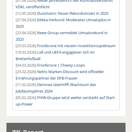
[01.06.2026]
Neuer Jahresbericht des Kühlhausverbands
VDKL veröffentlicht
[12.05.2026]
Dussmann: Neuer Rekordumsatz in 2025
[27.04.2026]
Edeka-Verbund: Moderates Umsatzplus in
2025
[23.04.2026]
Rewe Group vermeldet Umsatzrekord in
2025
[25.03.2026]
Frostkrone mit neuem Investitionsspielraum
[18.03.2026]
Lidl und UEFA engagieren sich im
Breitenfußball
[04.03.2026]
Frostkrone | Cheesy Loops
[25.02.2026]
Netto Marken-Discount wird offizieller
Ernährungspartner der DFB-Frauen
[11.02.2026]
Dennree übertrifft Wachstum des
Jubiläumsjahres 2024
[05.02.2026]
PHW-Gruppe setzt weiter verstärkt auf Start-
up-Power