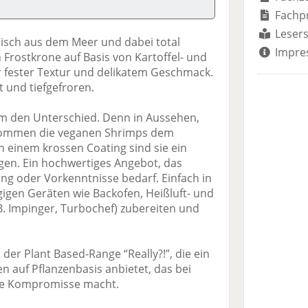
Fachp
Lesers
risch aus dem Meer und dabei total
Impre
Frostkrone auf Basis von Kartoffel- und
r fester Textur und delikatem Geschmack.
rt und tiefgefroren.
um den Unterschied. Denn in Aussehen,
kommen die veganen Shrimps dem
n einem krossen Coating sind sie ein
gen. Ein hochwertiges Angebot, das
ng oder Vorkenntnisse bedarf. Einfach in
gigen Geräten wie Backofen, Heißluft- und
B. Impinger, Turbochef) zubereiten und
der Plant Based-Range “Really?!”, die ein
 auf Pflanzenbasis anbietet, das bei
e Kompromisse macht.