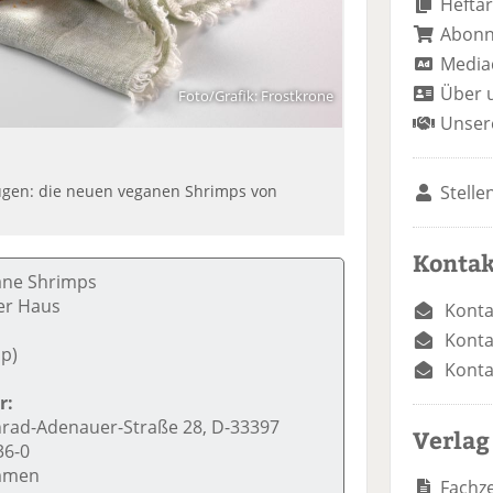
Heftar
Abon
Media
Über 
Foto/Grafik: Frostkrone
Unser
Stelle
nügen: die neuen veganen Shrimps von
Kontak
ane Shrimps
er Haus
Konta
Konta
ip)
Konta
r:
rad-Adenauer-Straße 28, D-33397
Verlag
36-0
ommen
Fachze