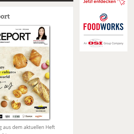
S
u
ort
c
h
e
 aus dem aktuellen Heft