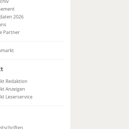
chiv
nement
daten 2026
uns
e Partner
nmarkt
t
kt Redaktion
kt Anzeigen
kt Leserservice
itschriften