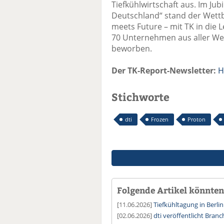
Tiefkühlwirtschaft aus. Im Jub
Deutschland“ stand der Wett
meets Future – mit TK in die 
70 Unternehmen aus aller Wel
beworben.
Der TK-Report-Newsletter:
H
Stichworte
dti
Frozen
Proton
Folgende Artikel könnten 
[11.06.2026]
Tiefkühltagung in Berlin 
[02.06.2026]
dti veröffentlicht Bran