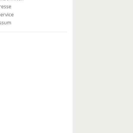
resse
ervice
ssum