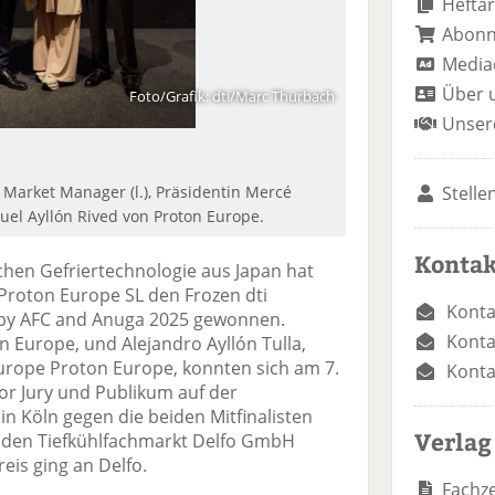
Heftar
Abon
Media
Über 
Foto/Grafik: dti/Marc Thürbach
Unser
Stelle
 Market Manager (l.), Präsidentin Mercé
l Ayllón Rived von Proton Europe.
Kontak
chen Gefriertechnologie aus Japan hat
roton Europe SL den Frozen dti
Konta
by AFC and Anuga 2025 gewonnen.
Konta
 Europe, und Alejandro Ayllón Tulla,
urope Proton Europe, konnten sich am 7.
Konta
vor Jury und Publikum auf der
n Köln gegen die beiden Mitfinalisten
Verlag
 den Tiefkühlfachmarkt Delfo GmbH
eis ging an Delfo.
Fachze