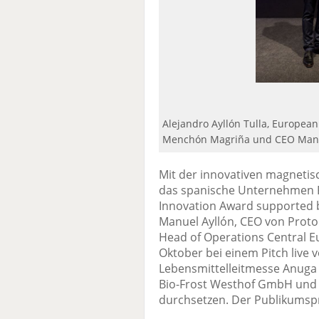
Alejandro Ayllón Tulla, European
Menchón Magriña und CEO Manue
Mit der innovativen magnetis
das spanische Unternehmen P
Innovation Award supported 
Manuel Ayllón, CEO von Proton
Head of Operations Central E
Oktober bei einem Pitch live 
Lebensmittelleitmesse Anuga i
Bio-Frost Westhof GmbH und
durchsetzen. Der Publikumspr