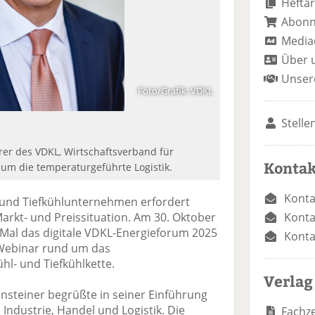
Heftar
Abon
Media
Über 
Unser
Foto/Grafik: VDKL
Stelle
hrer des VDKL, Wirtschaftsverband für
Kontak
m die temperaturgeführte Logistik.
Konta
 und Tiefkühlunternehmen erfordert
Konta
arkt- und Preissituation. Am 30. Oktober
Mal das digitale VDKL-Energieforum 2025
Konta
s Webinar rund um das
l- und Tiefkühlkette.
Verlag
lnsteiner begrüßte in seiner Einführung
Industrie, Handel und Logistik. Die
Fachze