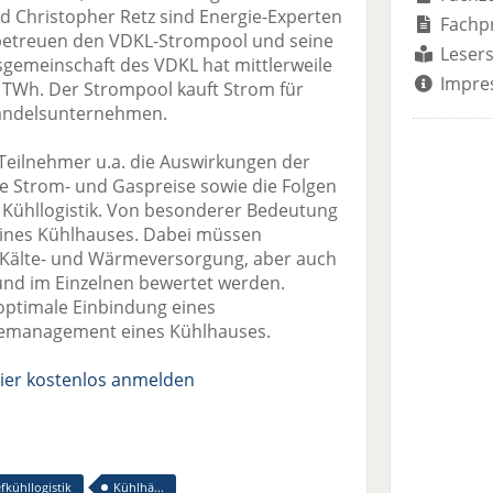
d Christopher Retz sind Energie-Experten
Fachp
betreuen den VDKL-Strompool und seine
Lesers
sgemeinschaft des VDKL hat mittlerweile
Impre
 TWh. Der Strompool kauft Strom für
Handelsunternehmen.
Teilnehmer u.a. die Auswirkungen der
ie Strom- und Gaspreise sowie die Folgen
e Kühllogistik. Von besonderer Bedeutung
 eines Kühlhauses. Dabei müssen
 Kälte- und Wärmeversorgung, aber auch
und im Einzelnen bewertet werden.
optimale Einbindung eines
iemanagement eines Kühlhauses.
ier kostenlos anmelden
efkühllogistik
Kühlhä...