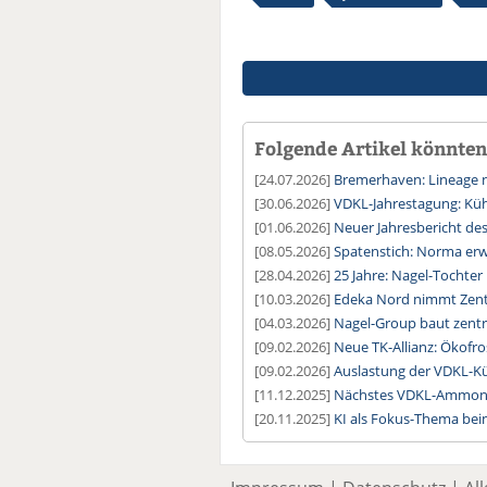
Folgende Artikel könnten 
[24.07.2026]
Bremerhaven: Lineage n
[30.06.2026]
VDKL-Jahrestagung: Kühl
[01.06.2026]
Neuer Jahresbericht de
[08.05.2026]
Spatenstich: Norma erwe
[28.04.2026]
25 Jahre: Nagel-Tochter
[10.03.2026]
Edeka Nord nimmt Zentr
[04.03.2026]
Nagel-Group baut zentr
[09.02.2026]
Neue TK-Allianz: Ökofro
[09.02.2026]
Auslastung der VDKL-Kü
[11.12.2025]
Nächstes VDKL-Ammoni
[20.11.2025]
KI als Fokus-Thema beim