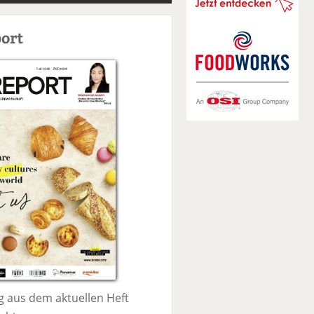
S
u
ort
c
h
e
 aus dem aktuellen Heft