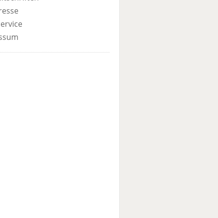
resse
ervice
ssum