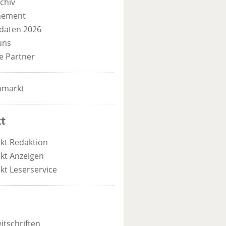
chiv
nement
daten 2026
uns
e Partner
nmarkt
t
kt Redaktion
kt Anzeigen
kt Leserservice
itschriften