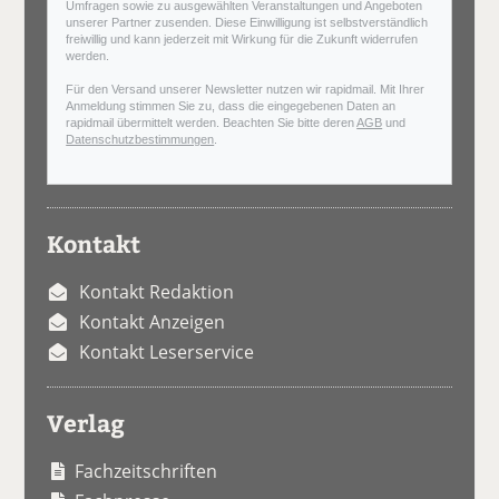
Umfragen sowie zu ausgewählten Veranstaltungen und Angeboten
unserer Partner zusenden. Diese Einwilligung ist selbstverständlich
freiwillig und kann jederzeit mit Wirkung für die Zukunft widerrufen
werden.
Für den Versand unserer Newsletter nutzen wir rapidmail. Mit Ihrer
Anmeldung stimmen Sie zu, dass die eingegebenen Daten an
rapidmail übermittelt werden. Beachten Sie bitte deren
AGB
und
Datenschutzbestimmungen
.
Kontakt
Kontakt Redaktion
Kontakt Anzeigen
Kontakt Leserservice
Verlag
Fachzeitschriften