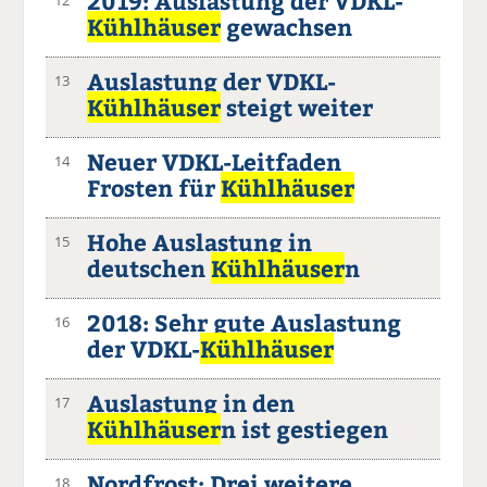
2019: Auslastung der VDKL-
Kühlhäuser
gewachsen
Auslastung der VDKL-
13
Kühlhäuser
steigt weiter
Neuer VDKL-Leitfaden
14
Frosten für
Kühlhäuser
Hohe Auslastung in
15
deutschen
Kühlhäuser
n
2018: Sehr gute Auslastung
16
der VDKL-
Kühlhäuser
Auslastung in den
17
Kühlhäuser
n ist gestiegen
Nordfrost: Drei weitere
18