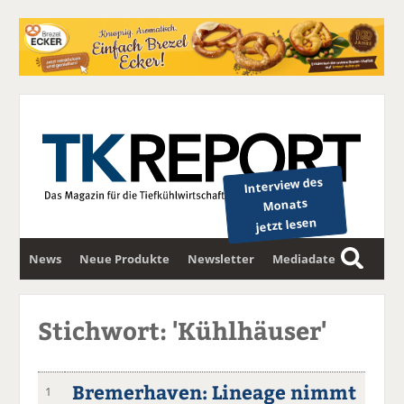
Interview des
Monats
jetzt lesen
News
Neue Produkte
Newsletter
Mediadaten
S
u
c
Stichwort: 'Kühlhäuser'
h
e
Bremerhaven: Lineage nimmt
1