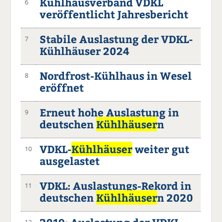
Kühlhausverband VDKL
6
veröffentlicht Jahresbericht
Stabile Auslastung der VDKL-
7
Kühlhäuser 2024
Nordfrost-Kühlhaus in Wesel
8
eröffnet
Erneut hohe Auslastung in
9
deutschen
Kühlhäuser
n
VDKL-
Kühlhäuser
weiter gut
10
ausgelastet
VDKL: Auslastungs-Rekord in
11
deutschen
Kühlhäuser
n 2020
12