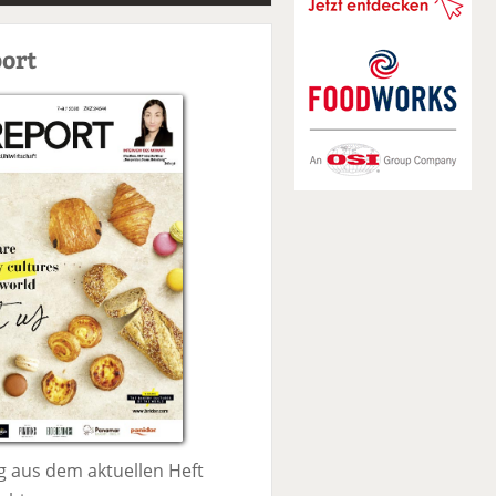
S
u
ort
c
h
e
 aus dem aktuellen Heft