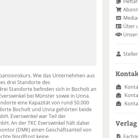
Heftar
Abon
Media
Über 
Unser
Stelle
Kontak
Expansionskurs. Wie das Unternehmen aus
 es drei Standorte des
Konta
rei Standorte befinden sich in Bocholt an
Konta
Everswinkel bei Münster sowie in Unna.
dorte eine Kapazität von rund 50.000
Konta
andorte Bocholt und Unna gehörten beide
bH. Everswinkel war Teil der
Verlag
mbH. An der TKC Everswinkel hält dabei
kontor (DMK) einen Geschäftsanteil von
Fachze
chte Nordfrost keine