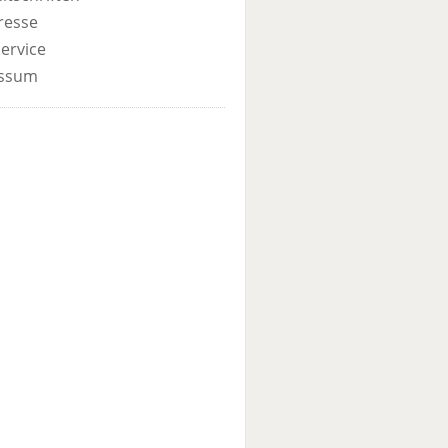
resse
ervice
ssum