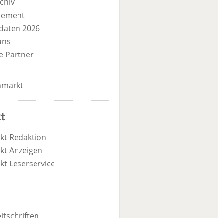
chiv
nement
daten 2026
uns
e Partner
nmarkt
t
kt Redaktion
kt Anzeigen
kt Leserservice
itschriften