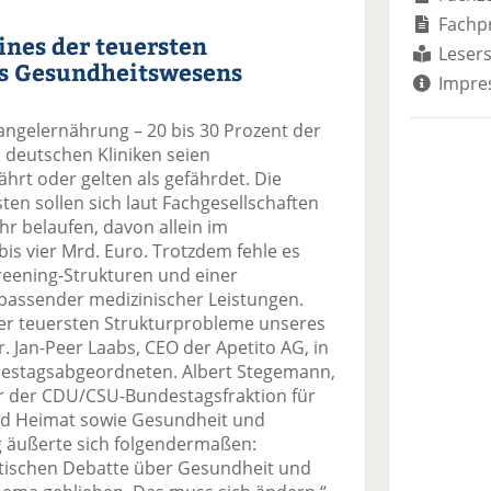
Fachp
nes der teuersten
Lesers
s Gesundheitswesens
Impre
ngelernährung – 20 bis 30 Prozent der
 deutschen Kliniken seien
hrt oder gelten als gefährdet. Die
ten sollen sich laut Fachgesellschaften
ahr belaufen, davon allein im
is vier Mrd. Euro. Trotzdem fehle es
reening-Strukturen und einer
assender medizinischer Leistungen.
er teuersten Strukturprobleme unseres
 Jan-Peer Laabs, CEO der Apetito AG, in
destagsabgeordneten. Albert Stegemann,
er der CDU/CSU-Bundestagsfraktion für
nd Heimat sowie Gesundheit und
g äußerte sich folgendermaßen:
litischen Debatte über Gesundheit und