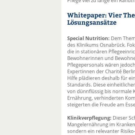
Pflege viel zu lange ein Rand
Whitepaper: Vier T
Lösungsansätze
Special Nutrition:
Dem Thema
des Klinikums Osnabrück. Fok
die in stationären Pflegeeinr
Bewohnerinnen und Bewohner 
Pflegepersonals wären jedoc
Expertinnen der Charité Berli
Hilfe plädieren deshalb für e
Standards. Diese einheitliche
von dünnflüssig bis normale K
Ernährung, verhinderten Kom
steigerten die Freude am Ess
Klinikverpflegung:
Dieser Sc
Mangelernährung im Krankenh
sondern ein relevanter Risiko