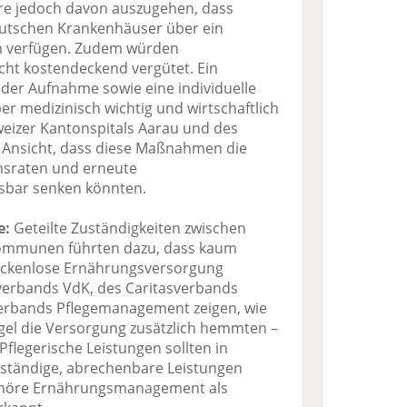
e jedoch davon auszugehen, dass
eutschen Krankenhäuser über ein
am verfügen. Zudem würden
ht kostendeckend vergütet. Ein
 der Aufnahme sowie eine individuelle
r medizinisch wichtig und wirtschaftlich
weizer Kantonspitals Aarau und des
 Ansicht, dass diese Maßnahmen die
onsraten und erneute
sbar senken könnten.
e:
Geteilte Zuständigkeiten zwischen
Kommunen führten dazu, dass kaum
lückenlose Ernährungsversorgung
lverbands VdK, des Caritasverbands
erbands Pflegemanagement zeigen, wie
gel die Versorgung zusätzlich hemmten –
flegerische Leistungen sollten in
nständige, abrechenbare Leistungen
ehöre Ernährungsmanagement als