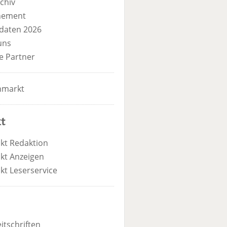
chiv
nement
daten 2026
uns
e Partner
nmarkt
t
kt Redaktion
kt Anzeigen
kt Leserservice
itschriften