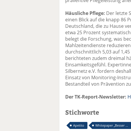
präventive Pflegeleistung ane
Häusliche Pflege:
Der letzte 
einen Blick auf die knapp 86 
Deutschland, die zu Hause v
etwa 25 Prozent systematisc
belegt die Forschung, was be
Mahlzeitendienste reduziere
durchschnittlich 5,03 auf 1,45
berichteten zudem dreimal hä
Einsamkeitsgefühl. Expertin
Silbernetz e.V. fordern desha
Einsatz von Monitoring-Instr
Bestandteil von Prävention zu
Der TK-Report-Newsletter:
H
Stichworte
Apetito
Whitepaper „Besser ...