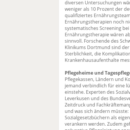
diversen Untersuchungen wär
weniger als 10 Prozent der d
qualifiziertes Ernährungste
Ernährungstherapien noch nic
systematisches Screening bei
Ernährungstherapie wären abe
sinnvoll. Forschende des Sch
Klinikums Dortmund sind der
Sterblichkeit, die Komplikati
Krankenhausaufenthalte mes
Pflegeheime und Tagespfleg
Pflegekassen, Ländern und 
jemand verbindlich für eine 
einstehe. Experten des Sozia
Leverkusen und des Bundesv
Zeitdruck und Fachkräfteman
und was sich ändern müsste: P
Sozialgesetzbüchern als eige
verankern werden. Zudem g