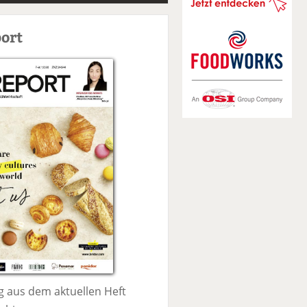
S
u
ort
c
h
e
 aus dem aktuellen Heft