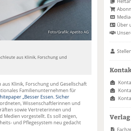
Heftar
Abon
Media
Über 
Foto/Grafik: Apetito AG
Unser
Stelle
chleute aus Klinik, Forschung und
Kontak
Konta
aus Klinik, Forschung und Gesellschaft
Konta
nationales Familienunternehmen für
itepaper „Besser Essen. Sicher
Konta
rdneten, Wissenschaftlerinnen und
kräften sowie Vertreterinnen und
Verlag
Medien vorgestellt. Es soll zeigen,
eits- und Pflegesystem neu gedacht
Fachze