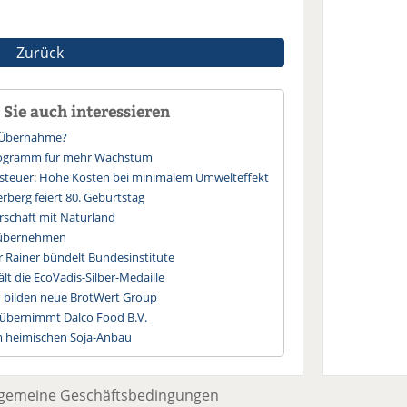
Zurück
Sie auch interessieren
t-Übernahme?
Programm für mehr Wachstum
ssteuer: Hohe Kosten bei minimalem Umwelteffekt
rberg feiert 80. Geburtstag
rschaft mit Naturland
 übernehmen
r Rainer bündelt Bundesinstitute
lt die EcoVadis-Silber-Medaille
n bilden neue BrotWert Group
y übernimmt Dalco Food B.V.
 heimischen Soja-Anbau
lgemeine Geschäftsbedingungen