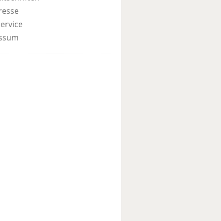
resse
ervice
ssum