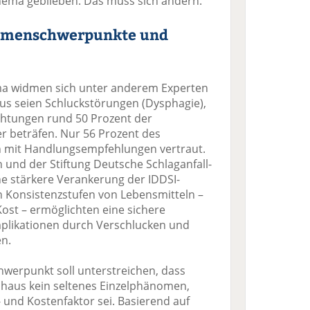
thema geblieben. Das muss sich ändern.“
hemenschwerpunkte und
 widmen sich unter anderem Experten
us seien Schluckstörungen (Dysphagie),
ichtungen rund 50 Prozent der
beträfen. Nur 56 Prozent des
h mit Handlungsempfehlungen vertraut.
n und der Stiftung Deutsche Schlaganfall-
ine stärkere Verankerung der IDDSI-
n Konsistenzstufen von Lebensmitteln –
ost – ermöglichten eine sichere
plikationen durch Verschlucken und
en.
hwerpunkt soll unterstreichen, dass
aus kein seltenes Einzelphänomen,
- und Kostenfaktor sei. Basierend auf