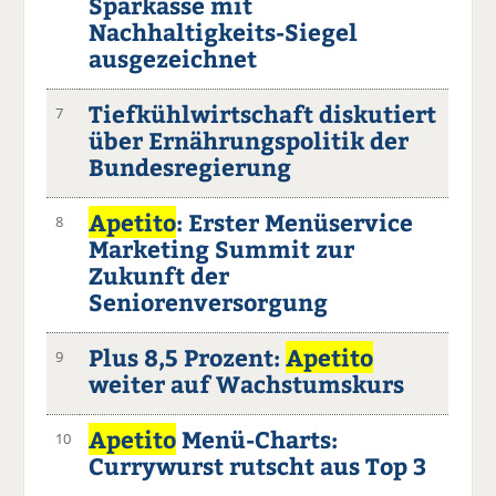
Sparkasse mit
Nachhaltigkeits-Siegel
ausgezeichnet
Tiefkühlwirtschaft diskutiert
7
über Ernährungspolitik der
Bundesregierung
Apetito
: Erster Menüservice
8
Marketing Summit zur
Zukunft der
Seniorenversorgung
Plus 8,5 Prozent:
Apetito
9
weiter auf Wachstumskurs
Apetito
Menü-Charts:
10
Currywurst rutscht aus Top 3