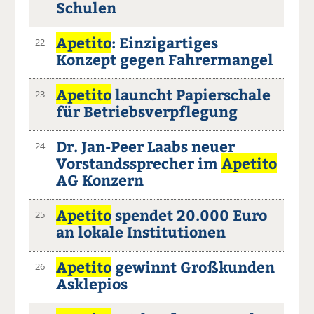
Schulen
Apetito
: Einzigartiges
22
Konzept gegen Fahrermangel
Apetito
launcht Papierschale
23
für Betriebsverpflegung
Dr. Jan-Peer Laabs neuer
24
Vorstandssprecher im
Apetito
AG Konzern
Apetito
spendet 20.000 Euro
25
an lokale Institutionen
Apetito
gewinnt Großkunden
26
Asklepios