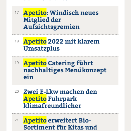
Apetito
: Windisch neues
17
Mitglied der
Aufsichtsgremien
Apetito
2022 mit klarem
18
Umsatzplus
Apetito
Catering führt
19
nachhaltiges Menükonzept
ein
Zwei E-Lkw machen den
20
Apetito
Fuhrpark
klimafreundlicher
Apetito
erweitert Bio-
21
Sortiment für Kitas und