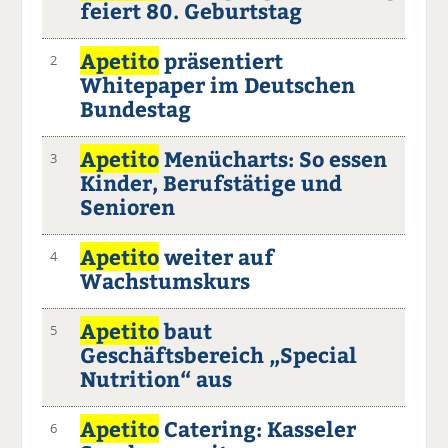
feiert 80. Geburtstag
Apetito
präsentiert
2
Whitepaper im Deutschen
Bundestag
Apetito
Menücharts: So essen
3
Kinder, Berufstätige und
Senioren
Apetito
weiter auf
4
Wachstumskurs
Apetito
baut
5
Geschäftsbereich „Special
Nutrition“ aus
Apetito
Catering: Kasseler
6