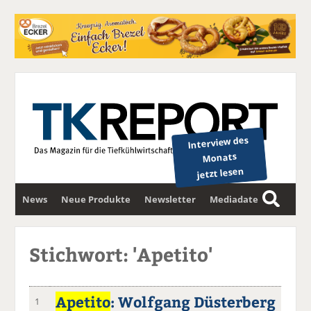
Interview des
Monats
jetzt lesen
News
Neue Produkte
Newsletter
Mediadaten
S
u
c
Stichwort: 'Apetito'
h
e
Apetito
: Wolfgang Düsterberg
1