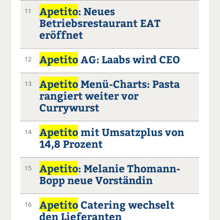
Apetito
: Neues
11
Betriebsrestaurant EAT
eröffnet
Apetito
AG: Laabs wird CEO
12
Apetito
Menü-Charts: Pasta
13
rangiert weiter vor
Currywurst
Apetito
mit Umsatzplus von
14
14,8 Prozent
Apetito
: Melanie Thomann-
15
Bopp neue Vorständin
Apetito
Catering wechselt
16
den Lieferanten