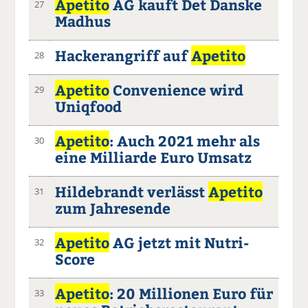
Apetito
AG kauft Det Danske
27
Madhus
Hackerangriff auf
Apetito
28
Apetito
Convenience wird
29
Uniqfood
Apetito
: Auch 2021 mehr als
30
eine Milliarde Euro Umsatz
Hildebrandt verlässt
Apetito
31
zum Jahresende
Apetito
AG jetzt mit Nutri-
32
Score
Apetito
: 20 Millionen Euro für
33