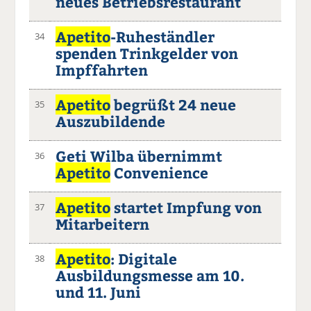
neues Betriebsrestaurant
Apetito
-Ruheständler
34
spenden Trinkgelder von
Impffahrten
Apetito
begrüßt 24 neue
35
Auszubildende
Geti Wilba übernimmt
36
Apetito
Convenience
Apetito
startet Impfung von
37
Mitarbeitern
Apetito
: Digitale
38
Ausbildungsmesse am 10.
und 11. Juni