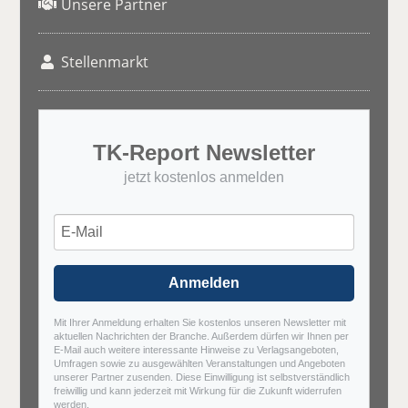
Unsere Partner
Stellenmarkt
TK-Report Newsletter
jetzt kostenlos anmelden
Anmelden
Mit Ihrer Anmeldung erhalten Sie kostenlos unseren Newsletter mit
aktuellen Nachrichten der Branche. Außerdem dürfen wir Ihnen per
E-Mail auch weitere interessante Hinweise zu Verlagsangeboten,
Umfragen sowie zu ausgewählten Veranstaltungen und Angeboten
unserer Partner zusenden. Diese Einwilligung ist selbstverständlich
freiwillig und kann jederzeit mit Wirkung für die Zukunft widerrufen
werden.