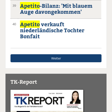
Apetito
-Bilanz: 'Mit blauem
39
Auge davongekommen'
Apetito
verkauft
40
niederländische Tochter
Bonfait
Weiter
TK-Report