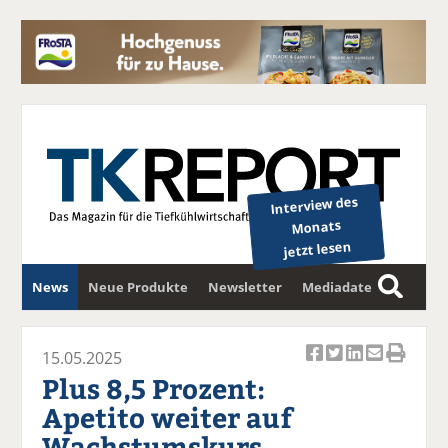
Interview des
Monats
jetzt lesen
News
Neue Produkte
Newsletter
Mediadaten
S
u
c
15.05.2025
Ar
Ar
Ar
Ar
Ar
h
Plus 8,5 Prozent:
ti
ti
ti
ti
ti
e
Apetito weiter auf
k
k
k
k
k
Wachstumskurs
el
el
el
el
el