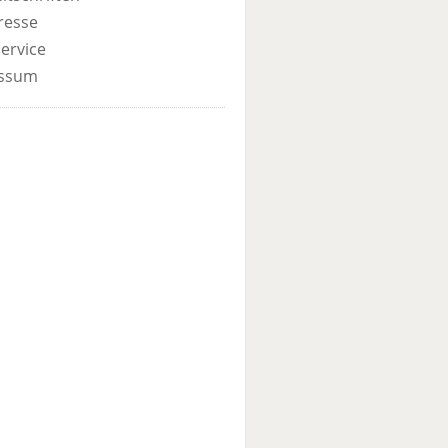
resse
ervice
ssum