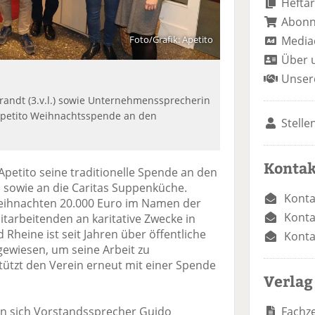
Heftar
Abon
Media
Foto/Grafik: Apetito
Über 
Unser
randt (3.v.l.) sowie Unternehmenssprecherin
 Apetito Weihnachtsspende an den
Stelle
Kontak
Apetito seine traditionelle Spende an den
 sowie an die Caritas Suppenküche.
Konta
Weihnachten 20.000 Euro im Namen der
Konta
tarbeitenden an karitative Zwecke in
Rheine ist seit Jahren über öffentliche
Konta
gewiesen, um seine Arbeit zu
tützt den Verein erneut mit einer Spende
Verlag
Fachze
n sich Vorstandssprecher Guido