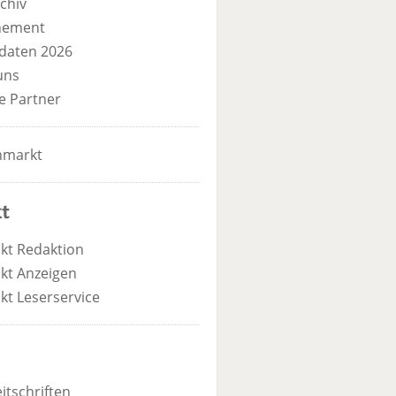
chiv
nement
daten 2026
uns
e Partner
nmarkt
t
kt Redaktion
kt Anzeigen
kt Leserservice
itschriften