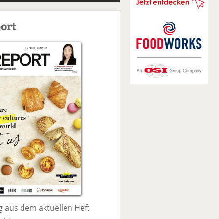
S
u
ort
c
h
e
 aus dem aktuellen Heft