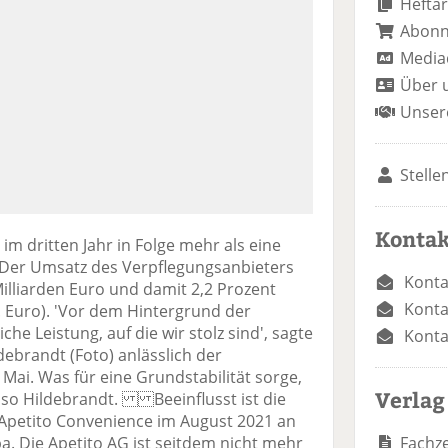
Heftar
Abon
Media
Über 
Unser
Stelle
Kontak
im dritten Jahr in Folge mehr als eine
. Der Umsatz des Verpflegungsanbieters
Konta
Milliarden Euro und damit 2,2 Prozent
Konta
. Euro). 'Vor dem Hintergrund der
che Leistung, auf die wir stolz sind', sagte
Konta
ebrandt (Foto) anlässlich der
Mai. Was für eine Grundstabilität sorge,
Verlag
io, so Hildebrandt. Beeinflusst ist die
 Apetito Convenience im August 2021 an
Fachze
a. Die Apetito AG ist seitdem nicht mehr