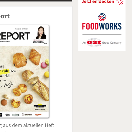
S
u
ort
c
h
e
 aus dem aktuellen Heft