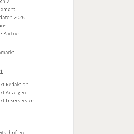
chiv
nement
daten 2026
uns
e Partner
nmarkt
t
kt Redaktion
kt Anzeigen
kt Leserservice
itschriften