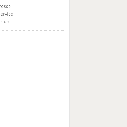
resse
ervice
ssum