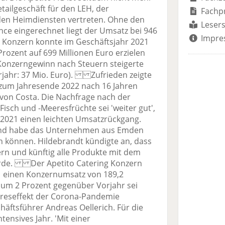
tailgeschäft für den LEH, der
Fachp
en Heimdiensten vertreten. Ohne den
Lesers
ce eingerechnet liegt der Umsatz bei 946
Impre
Konzern konnte im Geschäftsjahr 2021
ozent auf 699 Millionen Euro erzielen
 Konzerngewinn nach Steuern steigerte
orjahr: 37 Mio. Euro). Zufrieden zeigte
o zum Jahresende 2022 nach 16 Jahren
z von Costa. Die Nachfrage nach der
sch und -Meeresfrüchte sei 'weiter gut',
a 2021 einen leichten Umsatzrückgang.
land habe das Unternehmen aus Emden
n können. Hildebrandt kündigte an, dass
ern und künftig alle Produkte mit dem
erde. Der Apetito Catering Konzern
21 einen Konzernumsatz von 189,2
 um 2 Prozent gegenüber Vorjahr sei
reseffekt der Corona-Pandemie
häftsführer Andreas Oellerich. Für die
tensives Jahr. 'Mit einer