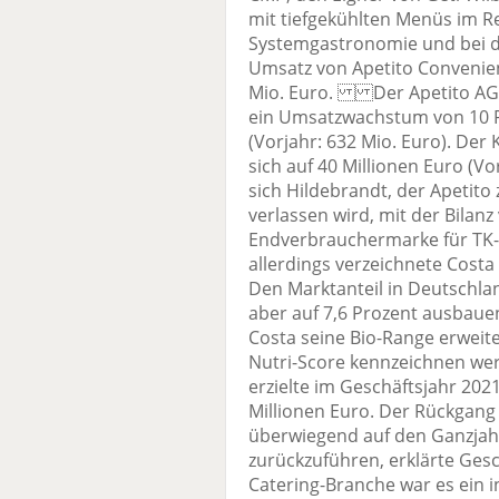
mit tiefgekühlten Menüs im Re
Systemgastronomie und bei d
Umsatz von Apetito Convenien
Mio. Euro. Der Apetito AG 
ein Umsatzwachstum von 10 Pr
(Vorjahr: 632 Mio. Euro). Der
sich auf 40 Millionen Euro (V
sich Hildebrandt, der Apetit
verlassen wird, mit der Bilan
Endverbrauchermarke für TK-Fi
allerdings verzeichnete Cost
Den Marktanteil in Deutsch
aber auf 7,6 Prozent ausbaue
Costa seine Bio-Range erweit
Nutri-Score kennzeichnen w
erzielte im Geschäftsjahr 20
Millionen Euro. Der Rückgang
überwiegend auf den Ganzjah
zurückzuführen, erklärte Gesc
Catering-Branche war es ein in