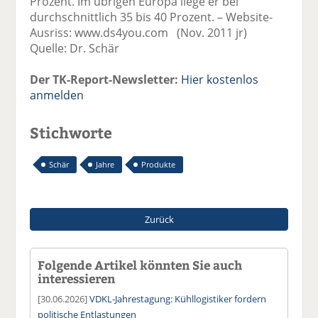
Prozent. Im übrigen Europa liege er bei
durchschnittlich 35 bis 40 Prozent. – Website-
Ausriss: www.ds4you.com (Nov. 2011 jr)
Quelle: Dr. Schär
Der TK-Report-Newsletter:
Hier kostenlos
anmelden
Stichworte
Schär
Jahre
Produkte
Zurück
Folgende Artikel könnten Sie auch
interessieren
[30.06.2026]
VDKL-Jahrestagung: Kühllogistiker fordern
politische Entlastungen