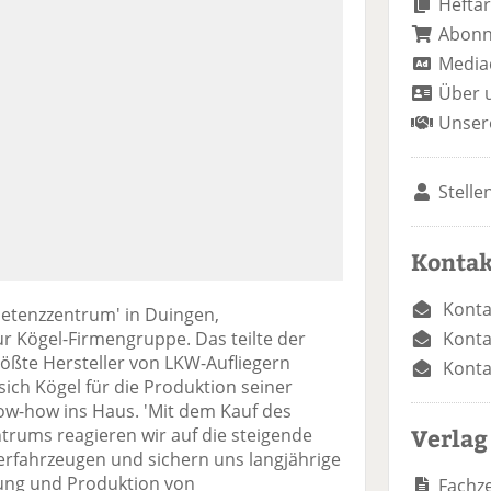
Heftar
Abon
Media
Über 
Unser
Stelle
Kontak
Konta
tenzzentrum' in Duingen,
Konta
ur Kögel-Firmengruppe. Das teilte der
ößte Hersteller von LKW-Aufliegern
Konta
sich Kögel für die Produktion seiner
ow-how ins Haus. 'Mit dem Kauf des
Verlag
ums reagieren wir auf die steigende
rfahrzeugen und sichern uns langjährige
lung und Produktion von
Fachze