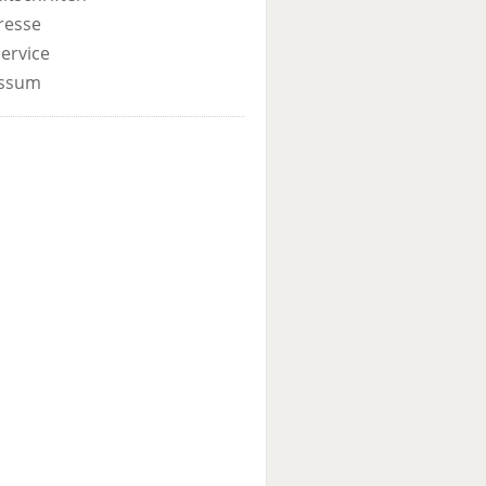
resse
ervice
ssum