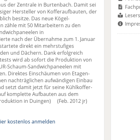
us der Zentrale in Burtenbach. Damit sei
Fachp
ssiger Hersteller von Kofferaufbauten, der
Lesers
lich besitze. Das neue Kögel-
Impre
 zähle mit 50 Mitarbeitern zu den
andwichpaneelen in
erte nach der Übernahme zum 1. Januar
startete direkt ein mehrstufiges
en und Dächern. Dank erfolgreich
etests wird ab sofort die Produktion von
n PUR-Schaum-Sandwichpaneelen mit
n. Direktes Einschäumen von Etagen-
en nachträglichen aufwändigen Einbau
d setzt damit jetzt für seine Kühlkoffer-
auf komplette Aufbauten aus dem
roduktion in Duingen) (Feb. 2012 jr)
ier kostenlos anmelden