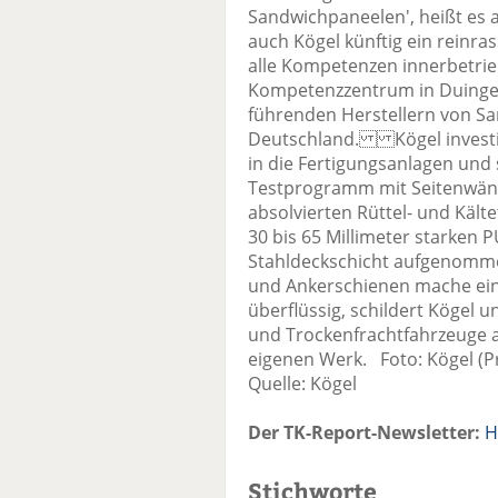
Sandwichpaneelen', heißt es a
auch Kögel künftig ein reinra
alle Kompetenzen innerbetrieb
Kompetenzzentrum in Duingen
führenden Herstellern von S
Deutschland. Kögel investi
in die Fertigungsanlagen und 
Testprogramm mit Seitenwänd
absolvierten Rüttel- und Kält
30 bis 65 Millimeter starke
Stahldeckschicht aufgenomme
und Ankerschienen mache ein
überflüssig, schildert Kögel un
und Trockenfrachtfahrzeuge 
eigenen Werk. Foto: Kögel (P
Quelle: Kögel
Der TK-Report-Newsletter:
H
Stichworte