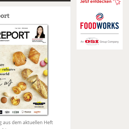
S
u
ort
c
h
e
 aus dem aktuellen Heft