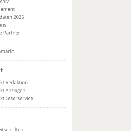
chiv
nement
daten 2026
uns
e Partner
nmarkt
t
kt Redaktion
kt Anzeigen
kt Leserservice
itschriften