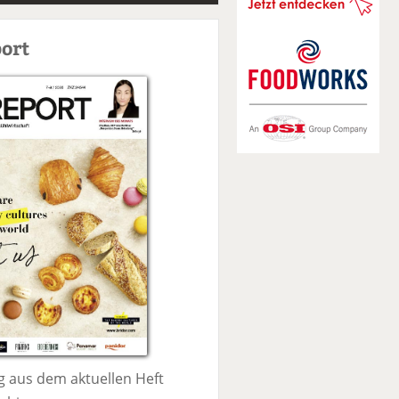
S
u
ort
c
h
e
 aus dem aktuellen Heft