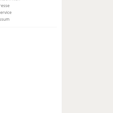
resse
ervice
ssum