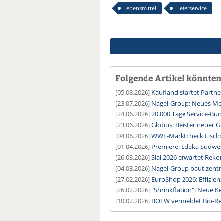
Lebensmittel
Lieferservice
Folgende Artikel könnten 
[05.08.2026]
Kaufland startet Partne
[23.07.2026]
Nagel-Group: Neues Meg
[24.06.2026]
20.000 Tage Service-Bu
[23.06.2026]
Globus: Beister neuer G
[04.06.2026]
WWF-Marktcheck Fisch: 
[01.04.2026]
Premiere: Edeka Südwest
[26.03.2026]
Sial 2026 erwartet Rek
[04.03.2026]
Nagel-Group baut zentr
[27.02.2026]
EuroShop 2026: Effizie
[26.02.2026]
"Shrinkflation": Neue K
[10.02.2026]
BÖLW vermeldet Bio-Re