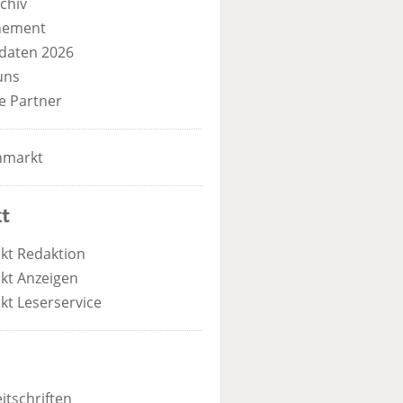
chiv
nement
daten 2026
uns
e Partner
nmarkt
t
kt Redaktion
kt Anzeigen
kt Leserservice
itschriften